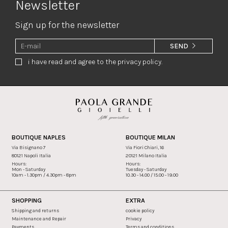
Newsletter
Sign up for the newsletter
SEND
i have read and agree to the privacy policy.
BOUTIQUE NAPLES
BOUTIQUE MILAN
Via Bisignano 7
Via Fiori Chiari, 16
80121 Napoli Italia
20121 Milano Italia
Hours:
Hours:
Mon - Saturday
Tuesday - Saturday
10am - 1.30pm / 4.30pm - 8pm
10.30 - 14.00 / 15.00 - 19.00
SHOPPING
EXTRA
Shipping and returns
cookie policy
Maintenance and Repair
Privacy
Payments
Terms and conditions