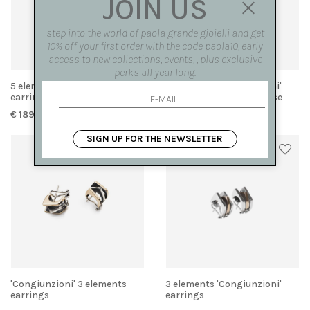
JOIN US
step into the world of paola grande gioielli and get
10% off your first order with the code paola10, early
access to new collections, events, , plus exclusive
perks all year long.
5 elements 'Congiunzioni'
3 elements 'Congiunzioni'
earrings
earrings in silver and rose
gold
€ 1890.00
€ 1120.00
SIGN UP FOR THE NEWSLETTER
'Congiunzioni' 3 elements
3 elements 'Congiunzioni'
earrings
earrings