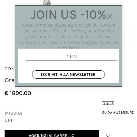
JOIN US -10%
entra nel mondo di paola grande gioielli e ottieni
uno sconto del 10% con il codice paola10 sul tuo
primo ordine, l'accesso anticipato alle nuove
collezioni e agli eventi, oltre a vantaggi esclusivi per
tutto l'anno.
CONGIUNZIONI
ISCRIVITI ALLA NEWSLETTER
Orecchini 'Congiunzioni' 5 elementi
€ 1890.00
MISURA
GUIDA ALLE MISURE
UNI
AGGIUNGI AL CARRELLO