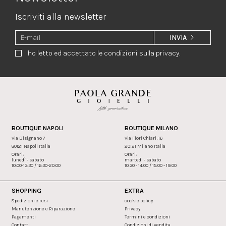
Iscriviti alla newsletter
INVIA
ho letto ed accettato le condizioni sulla privacy.
BOUTIQUE NAPOLI
BOUTIQUE MILANO
Via Bisignano 7
Via Fiori Chiari, 16
80121 Napoli Italia
20121 Milano Italia
Orari:
Orari:
lunedì - sabato
martedi - sabato
10:00-13:30 / 16:30-20:00
10.30 - 14.00 / 15.00 - 19.00
SHOPPING
EXTRA
Spedizioni e resi
cookie policy
Manutenzione e Riparazione
Privacy
Pagamenti
Termini e condizioni
Contatti
Condizioni di vendita