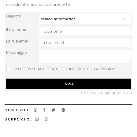
richiedi informazioni sul prodotto
Oggetto
Il tuo nome
La tua email
Messaggio
HO LETTO ED ACCETTATO LE CONDIZIONI SULLA PRIVACY.
INVIA
SKU: OR5 CONPARG AU9R CT 0,24
CONDIVIDI:
SUPPORTO: