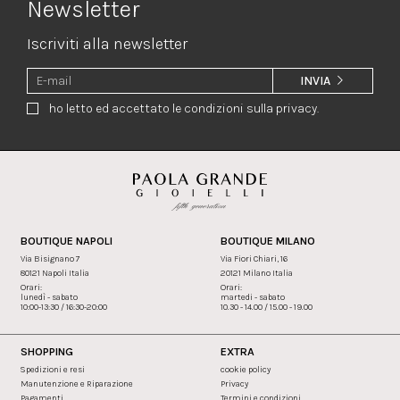
Newsletter
Iscriviti alla newsletter
INVIA
ho letto ed accettato le condizioni sulla privacy.
BOUTIQUE NAPOLI
BOUTIQUE MILANO
Via Bisignano 7
Via Fiori Chiari, 16
80121 Napoli Italia
20121 Milano Italia
Orari:
Orari:
lunedì - sabato
martedi - sabato
10:00-13:30 / 16:30-20:00
10.30 - 14.00 / 15.00 - 19.00
SHOPPING
EXTRA
Spedizioni e resi
cookie policy
Manutenzione e Riparazione
Privacy
Pagamenti
Termini e condizioni