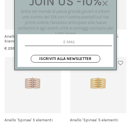
JOIN US -10%
entra nel mondo di paola grande gioielli e ottieni
uno sconto del 10% con il codice paola10 sul tuo
primo ordine, l'accesso anticipato alle nuove
collezioni e agli eventi, oltre a vantaggi esclusivi per
tutto l'anno.
Anello 'Spinae' 6 elementi oro
Anello 'Spinae' 6 elementi
bianco
€ 2990.00
€ 200.00
ISCRIVITI ALLA NEWSLETTER
Anello 'Spinae' 5 elementi
Anello 'Spinae' 5 elementi