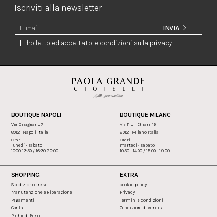
Iscriviti alla newsletter
INVIA
ho letto ed accettato le condizioni sulla privacy.
BOUTIQUE NAPOLI
BOUTIQUE MILANO
Via Bisignano 7
Via Fiori Chiari, 16
80121 Napoli Italia
20121 Milano Italia
Orari:
Orari:
lunedì - sabato
martedi - sabato
10:00-13:30 / 16:30-20:00
10.30 - 14.00 / 15.00 - 19.00
SHOPPING
EXTRA
Spedizioni e resi
cookie policy
Manutenzione e Riparazione
Privacy
Pagamenti
Termini e condizioni
Contatti
Condizioni di vendita
Richiedi Reso