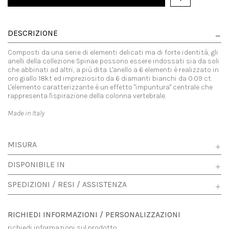
DESCRIZIONE
Composti da una serie di elementi delicati ma di forte identità, gli
anelli della collezione Spinae possono essere indossati sia da soli
che abbinati ad altri, a più dita. L'anello a 6 elementi è realizzato in
oro giallo 18kt ed impreziosito da 6 diamanti bianchi da 0.09 ct.
L'elemento caratterizzante è un effetto "impuntura" centrale che
rappresenta l'ispirazione della colonna vertebrale.
Made in Italy
MISURA
DISPONIBILE IN
SPEDIZIONI / RESI / ASSISTENZA
RICHIEDI INFORMAZIONI / PERSONALIZZAZIONI
richiedi informazioni sul prodotto