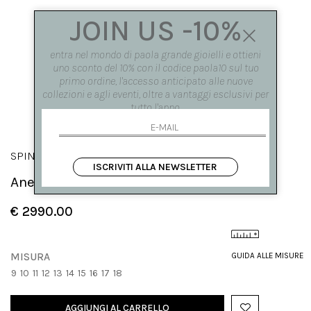
JOIN US -10%
entra nel mondo di paola grande gioielli e ottieni
uno sconto del 10% con il codice paola10 sul tuo
primo ordine, l'accesso anticipato alle nuove
collezioni e agli eventi, oltre a vantaggi esclusivi per
tutto l'anno.
SPINAE
ISCRIVITI ALLA NEWSLETTER
Anello 'Spinae' 6 elementi
€ 2990.00
MISURA
GUIDA ALLE MISURE
9
10
11
12
13
14
15
16
17
18
AGGIUNGI AL CARRELLO