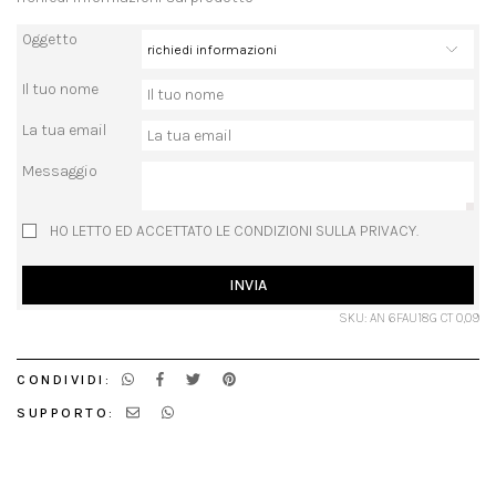
Oggetto
Il tuo nome
La tua email
Messaggio
HO LETTO ED ACCETTATO LE CONDIZIONI SULLA PRIVACY.
INVIA
SKU: AN 6FAU18G CT 0,09
CONDIVIDI:
SUPPORTO: