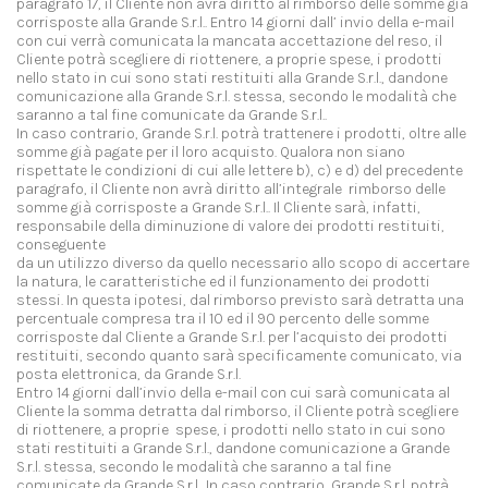
paragrafo 17, il Cliente non avrà diritto al rimborso delle somme già
corrisposte alla Grande S.r.l.. Entro 14 giorni dall’ invio della e-mail
con cui verrà comunicata la mancata accettazione del reso, il
Cliente potrà scegliere di riottenere, a proprie spese, i prodotti
nello stato in cui sono stati restituiti alla Grande S.r.l., dandone
comunicazione alla Grande S.r.l. stessa, secondo le modalità che
saranno a tal fine comunicate da Grande S.r.l..
In caso contrario, Grande S.r.l. potrà trattenere i prodotti, oltre alle
somme già pagate per il loro acquisto. Qualora non siano
rispettate le condizioni di cui alle lettere b), c) e d) del precedente
paragrafo, il Cliente non avrà diritto all’integrale rimborso delle
somme già corrisposte a Grande S.r.l.. Il Cliente sarà, infatti,
responsabile della diminuzione di valore dei prodotti restituiti,
conseguente
da un utilizzo diverso da quello necessario allo scopo di accertare
la natura, le caratteristiche ed il funzionamento dei prodotti
stessi. In questa ipotesi, dal rimborso previsto sarà detratta una
percentuale compresa tra il 10 ed il 90 percento delle somme
corrisposte dal Cliente a Grande S.r.l. per l’acquisto dei prodotti
restituiti, secondo quanto sarà specificamente comunicato, via
posta elettronica, da Grande S.r.l.
Entro 14 giorni dall’invio della e-mail con cui sarà comunicata al
Cliente la somma detratta dal rimborso, il Cliente potrà scegliere
di riottenere, a proprie spese, i prodotti nello stato in cui sono
stati restituiti a Grande S.r.l., dandone comunicazione a Grande
S.r.l. stessa, secondo le modalità che saranno a tal fine
comunicate da Grande S.r.l.. In caso contrario, Grande S.r.l. potrà