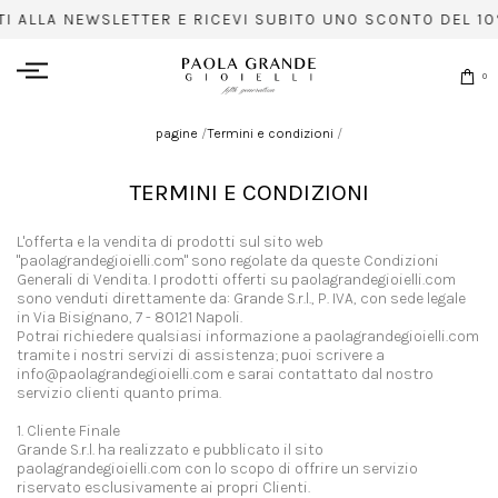
TI ALLA NEWSLETTER E RICEVI SUBITO UNO SCONTO DEL 10%
0
pagine
/
Termini e condizioni
/
TERMINI E CONDIZIONI
L'offerta e la vendita di prodotti sul sito web
"paolagrandegioielli.com" sono regolate da queste Condizioni
Generali di Vendita. I prodotti offerti su paolagrandegioielli.com
sono venduti direttamente da: Grande S.r.l., P. IVA, con sede legale
in Via Bisignano, 7 - 80121 Napoli.
Potrai richiedere qualsiasi informazione a paolagrandegioielli.com
tramite i nostri servizi di assistenza; puoi scrivere a
info@paolagrandegioielli.com e sarai contattato dal nostro
servizio clienti quanto prima.
1. Cliente Finale
Grande S.r.l. ha realizzato e pubblicato il sito
paolagrandegioielli.com con lo scopo di offrire un servizio
riservato esclusivamente ai propri Clienti.