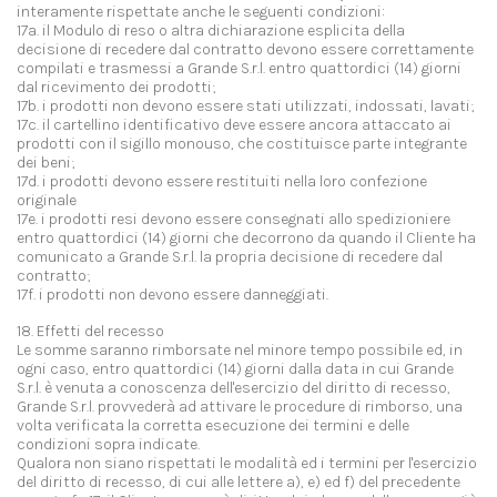
interamente rispettate anche le seguenti condizioni:
17a. il Modulo di reso o altra dichiarazione esplicita della
decisione di recedere dal contratto devono essere correttamente
compilati e trasmessi a Grande S.r.l. entro quattordici (14) giorni
dal ricevimento dei prodotti;
17b. i prodotti non devono essere stati utilizzati, indossati, lavati;
17c. il cartellino identificativo deve essere ancora attaccato ai
prodotti con il sigillo monouso, che costituisce parte integrante
dei beni;
17d. i prodotti devono essere restituiti nella loro confezione
originale
17e. i prodotti resi devono essere consegnati allo spedizioniere
entro quattordici (14) giorni che decorrono da quando il Cliente ha
comunicato a Grande S.r.l. la propria decisione di recedere dal
contratto;
17f. i prodotti non devono essere danneggiati.
18. Effetti del recesso
Le somme saranno rimborsate nel minore tempo possibile ed, in
ogni caso, entro quattordici (14) giorni dalla data in cui Grande
S.r.l. è venuta a conoscenza dell'esercizio del diritto di recesso,
Grande S.r.l. provvederà ad attivare le procedure di rimborso, una
volta verificata la corretta esecuzione dei termini e delle
condizioni sopra indicate.
Qualora non siano rispettati le modalità ed i termini per l'esercizio
del diritto di recesso, di cui alle lettere a), e) ed f) del precedente