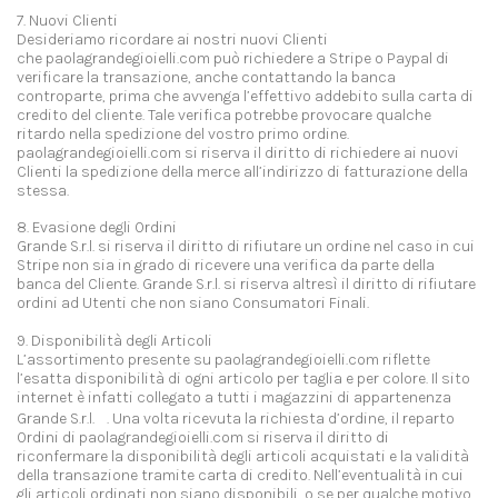
7. Nuovi Clienti
Desideriamo ricordare ai nostri nuovi Clienti
che paolagrandegioielli.com può richiedere a Stripe o Paypal di
verificare la transazione, anche contattando la banca
controparte, prima che avvenga l’effettivo addebito sulla carta di
credito del cliente. Tale verifica potrebbe provocare qualche
ritardo nella spedizione del vostro primo ordine.
paolagrandegioielli.com si riserva il diritto di richiedere ai nuovi
Clienti la spedizione della merce all’indirizzo di fatturazione della
stessa.
8. Evasione degli Ordini
Grande S.r.l. si riserva il diritto di rifiutare un ordine nel caso in cui
Stripe non sia in grado di ricevere una verifica da parte della
banca del Cliente. Grande S.r.l. si riserva altresì il diritto di rifiutare
ordini ad Utenti che non siano Consumatori Finali.
9. Disponibilità degli Articoli
L’assortimento presente su paolagrandegioielli.com riflette
l’esatta disponibilità di ogni articolo per taglia e per colore. Il sito
internet è infatti collegato a tutti i magazzini di appartenenza
Grande S.r.l. . Una volta ricevuta la richiesta d’ordine, il reparto
Ordini di paolagrandegioielli.com si riserva il diritto di
riconfermare la disponibilità degli articoli acquistati e la validità
della transazione tramite carta di credito. Nell’eventualità in cui
gli articoli ordinati non siano disponibili, o se per qualche motivo