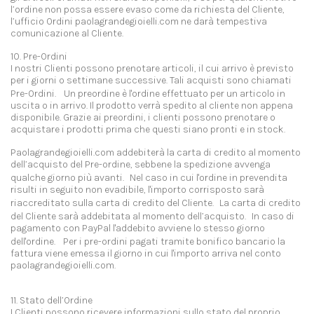
l’ordine non possa essere evaso come da richiesta del Cliente,
l’ufficio Ordini paolagrandegioielli.com ne darà tempestiva
comunicazione al Cliente.
10. Pre-Ordini
I nostri Clienti possono prenotare articoli, il cui arrivo è previsto
per i giorni o settimane successive. Tali acquisti sono chiamati
Pre-Ordini. Un preordine è l'ordine effettuato per un articolo in
uscita o in arrivo. Il prodotto verrà spedito al cliente non appena
disponibile. Grazie ai preordini, i clienti possono prenotare o
acquistare i prodotti prima che questi siano pronti e in stock.
Paolagrandegioielli.com addebiterà la carta di credito al momento
dell’acquisto del Pre-ordine, sebbene la spedizione avvenga
qualche giorno più avanti. Nel caso in cui l'ordine in prevendita
risulti in seguito non evadibile, l'importo corrisposto sarà
riaccreditato sulla carta di credito del Cliente. La carta di credito
del Cliente sarà addebitata al momento dell’acquisto. In caso di
pagamento con PayPal l'addebito avviene lo stesso giorno
dell'ordine. Per i pre-ordini pagati tramite bonifico bancario la
fattura viene emessa il giorno in cui l'importo arriva nel conto
paolagrandegioielli.com.
11. Stato dell’Ordine
I Clienti possono ricevere informazioni sullo stato del proprio