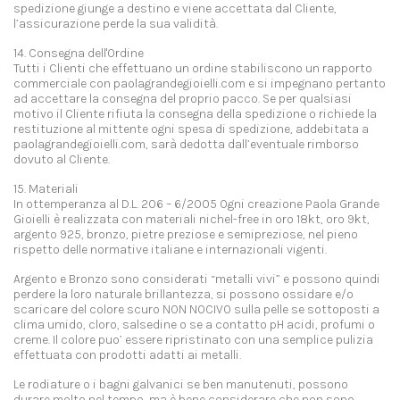
spedizione giunge a destino e viene accettata dal Cliente,
l’assicurazione perde la sua validità.
14. Consegna dell'Ordine
Tutti i Clienti che effettuano un ordine stabiliscono un rapporto
commerciale con paolagrandegioielli.com e si impegnano pertanto
ad accettare la consegna del proprio pacco. Se per qualsiasi
motivo il Cliente rifiuta la consegna della spedizione o richiede la
restituzione al mittente ogni spesa di spedizione, addebitata a
paolagrandegioielli.com, sarà dedotta dall’eventuale rimborso
dovuto al Cliente.
15. Materiali
In ottemperanza al D.L. 206 – 6/2005 Ogni creazione Paola Grande
Gioielli è realizzata con materiali nichel-free in oro 18kt, oro 9kt,
argento 925, bronzo, pietre preziose e semipreziose, nel pieno
rispetto delle normative italiane e internazionali vigenti.
Argento e Bronzo sono considerati “metalli vivi” e possono quindi
perdere la loro naturale brillantezza, si possono ossidare e/o
scaricare del colore scuro NON NOCIVO sulla pelle se sottoposti a
clima umido, cloro, salsedine o se a contatto pH acidi, profumi o
creme. Il colore puo’ essere ripristinato con una semplice pulizia
effettuata con prodotti adatti ai metalli.
Le rodiature o i bagni galvanici se ben manutenuti, possono
durare molto nel tempo, ma è bene considerare che non sono