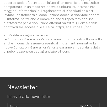
accordo soddisfacente, con l'aiuto di un conciliatore neutrale e
competente, in un modo amichevole e sicuro, su Internet. Per
maggiori informazioni sul regolamento di RisolviOnline o per
inviare una richiesta di conciliazione accedi a risolvionline.com.
Si informa inoltre che la Commissione europea fornisce una
piattaforma per la risoluzione alternativa extra-giudiziale delle
controversie, accessibile sul sito http://ec.europa.eu/odr
23. Modifica e aggiornamento
Le Condizioni Generali di Vendita sono modificate di volta in volta
anche in considerazione di eventuali mutamenti normativi. Le
nuove Condizioni Generali di Vendita saranno efficaci dalla data
di pubblicazione su paolagrandegioielli.com.
Newsletter
Iscriviti alla newsletter
INVIA