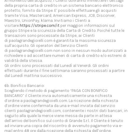
Al momento dell’acquisto, i Clienti dovranno immettere i dettagli
della propria carta di credito in un sistema bancario elettronico
protetto, fornito da Stripe. E’ possibile effettuare gli acquisti
tramite Visa, Mastercard, American Express, JCB, Discorver,
Maestro, UnionPay, klarna. Invitiamo i Clienti a
visitare
https://stripe.com/it
per maggiori informazioni sul
gruppo Stripe e la sicurezza della Carta di Credito. Poiché tutte le
transazioni sono processate da Stripe, ai Clienti
di paolagrandegioielli.com è garantita la massima sicurezza
sull’acquisto. Gli operatori del Servizio Clienti
di paolagrandegioielli.com non sono in nessun modo autorizzati a
richiedere o ad accettare numeri di carta di credito e/o estremi di
validità della stessa.
Gli ordini sono processati dal Lunedì al Venerdi. Gli ordini
effettuati durante il fine settimana saranno processati a partire
dal Lunedì mattina successivo.
6b. Bonifico Bancario:
Scegliendo il metodo di pagamento “PAGA CON BONIFICO
BANCARIO” il Cliente invia automaticamente una richiesta
d’ordine a paolagrandegioielli.com. La ricezione della richiesta
d’ordine viene confermata da una e-mail inviata dal servizio
clienti paolagrandegioielli.com, contenente i nostri dati bancari, in
seguito alla quale la merce viene messa da parte in attesa
dell’arrivo del bonifico sul conto di Grande S.r.l.. Il Cliente è tenuto
ad inviare una copia del riscontro di avvenuto pagamento via e-
mail entro 48 ore dalla ricezione della richiesta dell’ordine.