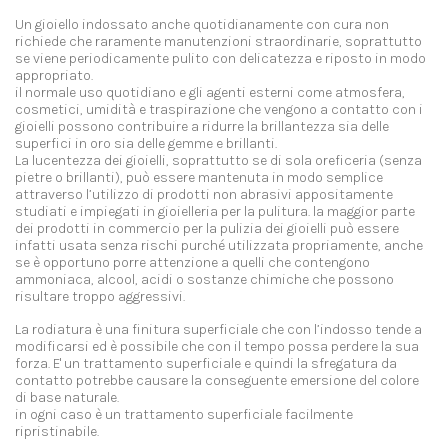
Un gioiello indossato anche quotidianamente con cura non
richiede che raramente manutenzioni straordinarie, soprattutto
se viene periodicamente pulito con delicatezza e riposto in modo
appropriato.
il normale uso quotidiano e gli agenti esterni come atmosfera,
cosmetici, umidità e traspirazione che vengono a contatto con i
gioielli possono contribuire a ridurre la brillantezza sia delle
superfici in oro sia delle gemme e brillanti.
La lucentezza dei gioielli, soprattutto se di sola oreficeria (senza
pietre o brillanti), può essere mantenuta in modo semplice
attraverso l’utilizzo di prodotti non abrasivi appositamente
studiati e impiegati in gioielleria per la pulitura. la maggior parte
dei prodotti in commercio per la pulizia dei gioielli può essere
infatti usata senza rischi purché utilizzata propriamente, anche
se è opportuno porre attenzione a quelli che contengono
ammoniaca, alcool, acidi o sostanze chimiche che possono
risultare troppo aggressivi.
La rodiatura è una finitura superficiale che con l’indosso tende a
modificarsi ed è possibile che con il tempo possa perdere la sua
forza. E' un trattamento superficiale e quindi la sfregatura da
contatto potrebbe causare la conseguente emersione del colore
di base naturale.
in ogni caso è un trattamento superficiale facilmente
ripristinabile.