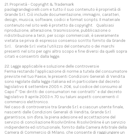
21. Proprietà - Copyright & Trademark
paolagrandegioielli.com e tutto il suo contenuto è proprietà di
Grande S.r.l.. Ciò include documentazione, immagini, caratteri,
design, musica, software, codici e format scripts. Il materiale
contenuto nel sito web è protetto da copyright. Qualsiasi
riproduzione, alterazione, trasmissione, pubblicazione o
ridistribuzione a terzi, per scopi commerciali, è severamente
vietata se priva di espresso consenso scritto fornito da Grande
S.r.l.. Grande S.r.l. vieta l’utilizzo del contenuto o dei marchi
presenti nel sito per ogni altro scopo e fine diversi da quelli sopra
citati e consentiti dalla legge.
22. Legge applicabile e soluzione delle controversie
Ferma restando l’applicazione di norme a tutela del consumatore
previste nel tuo Paese, le presenti Condizioni Generali di Vendita
sono regolate dalla legge italiana ed in particolare dal decreto
legislativo 6 settembre 2005 n. 206, sul codice del consumo al
Capo I° “Dei diritti dei consumatori nei contratti” e dal decreto
legislativo 9 aprile 2003 n. 70 su taluni aspetti concernenti il
commercio elettronico.
Nel caso di controversie tra Grande S.r.l. e ciascun utente finale,
nascenti dalle Condizioni Generali di Vendita, Grande S.r.l.
garantisce, sin d'ora, la piena adesione ed accettazione del
servizio di conciliazione RisolviOnline. RisolviOnline è un servizio
indipendente ed istituzionale, fornito dalla Camera Arbitrale della
Camera di Commercio di Milano, che consente di raggiungere un