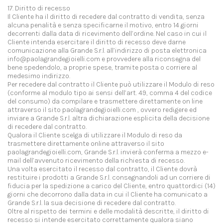
17. Diritto di recesso
Il Cliente ha il diritto di recedere dal contratto di vendita, senza
alcuna penalità e senza specificarne il motivo, entro 14 giorni
decorrenti dalla data di ricevimento dell’ordine. Nel caso in cui il
Cliente intenda esercitare il diritto di recesso deve darne
comunicazione alla Grande S.r.l. all’indirizzo di posta elettronica
info@paolagrandegioielli.com e provvedere alla riconsegna del
bene spedendolo, a proprie spese, tramite posta o corriere al
medesimo indirizzo.
Per recedere dal contratto il Cliente può utilizzare il Modulo di reso
(conforme al modulo tipo ai sensi dell’art. 49, comma 4 del codice
del consumo) da compilare e trasmettere direttamente on line
attraverso il sito paolagrandegioielli.com , ovvero redigere ed
inviare a Grande S.r.l. altra dichiarazione esplicita della decisione
di recedere dal contratto.
Qualora il Cliente scelga di utilizzare il Modulo di reso da
trasmettere direttamente online attraverso il sito
paolagrandegioielli.com, Grande S.r.l. invierà conferma a mezzo e-
mail dell’avvenuto ricevimento della richiesta di recesso.
Una volta esercitato il recesso dal contratto, il Cliente dovrà
restituire i prodotti a Grande S.r.l. consegnandoli ad un corriere di
fiducia per la spedizione a carico del Cliente, entro quattordici (14)
giorni che decorrono dalla data in cui il Cliente ha comunicato a
Grande S.r.l. la sua decisione di recedere dal contratto.
Oltre al rispetto dei termini e delle modalità descritte, il diritto di
recesso si intende esercitato correttamente qualora siano