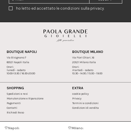
ho letto ed accettato le condizioni sulla privacy.
BOUTIQUE NAPOLI
BOUTIQUE MILANO
Via Bisignano 7
Via Fiori Chiari, 16
80121 Napoli Italia
20121 Milano Italia
Orari:
Orari:
lunedì - sabato
martedi - sabato
10:00-13:30 / 16:30-20:00
10.30 - 14.00 / 15.00 - 19.00
SHOPPING
EXTRA
Spedizioni e resi
cookie policy
Manutenzione e Riparazione
Privacy
Pagamenti
Termini e condizioni
Contatti
Condizioni di vendita
Richiedi Reso
Napoli:
Milano: