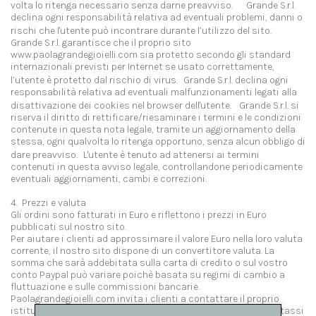
volta lo ritenga necessario senza darne preavviso. Grande S.r.l.
declina ogni responsabilità relativa ad eventuali problemi, danni o
rischi che l'utente può incontrare durante l’utilizzo del sito.
Grande S.r.l. garantisce che il proprio sito
www.paolagrandegioielli.com sia protetto secondo gli standard
internazionali previsti per Internet se usato correttamente,
l’utente è protetto dal rischio di virus. Grande S.r.l. declina ogni
responsabilità relativa ad eventuali malfunzionamenti legati alla
disattivazione dei cookies nel browser dell'utente. Grande S.r.l. si
riserva il diritto di rettificare/riesaminare i termini e le condizioni
contenute in questa nota legale, tramite un aggiornamento della
stessa, ogni qualvolta lo ritenga opportuno, senza alcun obbligo di
dare preavviso. L'utente è tenuto ad attenersi ai termini
contenuti in questa avviso legale, controllandone periodicamente
eventuali aggiornamenti, cambi e correzioni.
4. Prezzi e valuta
Gli ordini sono fatturati in Euro e riflettono i prezzi in Euro
pubblicati sul nostro sito.
Per aiutare i clienti ad approssimare il valore Euro nella loro valuta
corrente, il nostro sito dispone di un convertitore valuta. La
somma che sarà addebitata sulla carta di credito o sul vostro
conto Paypal può variare poichè basata su regimi di cambio a
fluttuazione e sulle commissioni bancarie.
Paolagrandegioielli.com invita i clienti a contattare il proprio
istituto bancario per richiedere informazioni dettagliate sui tassi