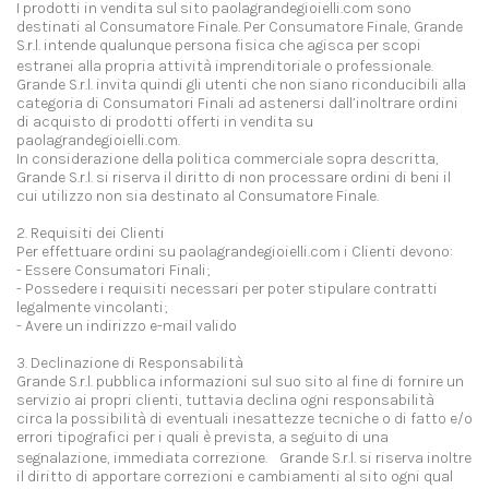
I prodotti in vendita sul sito paolagrandegioielli.com sono
destinati al Consumatore Finale. Per Consumatore Finale, Grande
S.r.l. intende qualunque persona fisica che agisca per scopi
estranei alla propria attività imprenditoriale o professionale.
Grande S.r.l. invita quindi gli utenti che non siano riconducibili alla
categoria di Consumatori Finali ad astenersi dall’inoltrare ordini
di acquisto di prodotti offerti in vendita su
paolagrandegioielli.com.
In considerazione della politica commerciale sopra descritta,
Grande S.r.l. si riserva il diritto di non processare ordini di beni il
cui utilizzo non sia destinato al Consumatore Finale.
2. Requisiti dei Clienti
Per effettuare ordini su paolagrandegioielli.com i Clienti devono:
- Essere Consumatori Finali;
- Possedere i requisiti necessari per poter stipulare contratti
legalmente vincolanti;
- Avere un indirizzo e-mail valido
3. Declinazione di Responsabilità
Grande S.r.l. pubblica informazioni sul suo sito al fine di fornire un
servizio ai propri clienti, tuttavia declina ogni responsabilità
circa la possibilità di eventuali inesattezze tecniche o di fatto e/o
errori tipografici per i quali è prevista, a seguito di una
segnalazione, immediata correzione. Grande S.r.l. si riserva inoltre
il diritto di apportare correzioni e cambiamenti al sito ogni qual