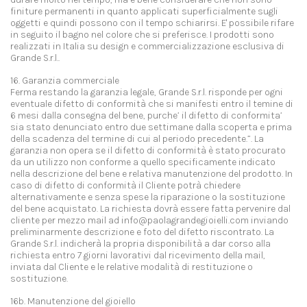
finiture permanenti in quanto applicati superficialmente sugli
oggetti e quindi possono con il tempo schiarirsi. E' possibile rifare
in seguito il bagno nel colore che si preferisce. I prodotti sono
realizzati in Italia su design e commercializzazione esclusiva di
Grande S.r.l..
16. Garanzia commerciale
Ferma restando la garanzia legale, Grande S.r.l. risponde per ogni
eventuale difetto di conformità che si manifesti entro il temine di
6 mesi dalla consegna del bene, purche’ il difetto di conformita’
sia stato denunciato entro due settimane dalla scoperta e prima
della scadenza del termine di cui al periodo precedente.”. La
garanzia non opera se il difetto di conformità è stato procurato
da un utilizzo non conforme a quello specificamente indicato
nella descrizione del bene e relativa manutenzione del prodotto. In
caso di difetto di conformità il Cliente potrà chiedere
alternativamente e senza spese la riparazione o la sostituzione
del bene acquistato. La richiesta dovrà essere fatta pervenire dal
cliente per mezzo mail ad info@paolagrandegioielli.com inviando
preliminarmente descrizione e foto del difetto riscontrato. La
Grande S.r.l. indicherà la propria disponibilità a dar corso alla
richiesta entro 7 giorni lavorativi dal ricevimento della mail,
inviata dal Cliente e le relative modalità di restituzione o
sostituzione.
16b. Manutenzione del gioiello