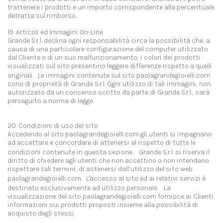
trattenere i prodotti e un importo corrispondente alla percentuale
detratta sul rimborso.
19. Articoli ed Immagini On-Line
Grande S.r.l. declina ogni responsabilità circa la possibilità che, a
causa di una particolare configurazione del computer utilizzato
dal Cliente o di un suo malfunzionamento, i colori dei prodotti
visualizzati sul sito presentino leggere differenze rispetto a quelli
originali. Le immagini contenute sul sito paolagrandegioielli.com
sono di proprietà di Grande S.r.l. Ogni utilizzo di tali immagini, non
autorizzato da un consenso scritto da parte di Grande S.r.l., sarà
perseguito a norma di legge.
20. Condizioni di uso del sito
Accedendo al sito paolagrandegioielli.com gli utenti si impegnano
ad accettare e concordare di attenersi al rispetto di tutte le
condizioni contenute in questa sezione. Grande S.r.l. si riserva il
diritto di chiedere agli utenti che non accettino o non intendano
rispettare tali termini, di astenersi dall’utilizzo del sito web
paolagrandegioielli.com. L'accesso al sito ed ai relativi servizi è
destinato esclusivamente ad utilizzo personale. La
visualizzazione del sito paolagrandegioielli.com fornisce ai Clienti
informazioni sui prodotti proposti insieme alla possibilità di
acquisto degli stessi.