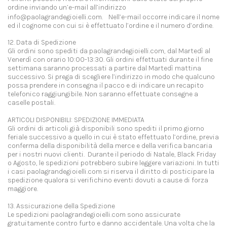
ordine inviando un’e-mail all’indirizzo
info@paolagrandegioielli.com. Nell’e-mail occorre indicare il nome
ed il cognome con cui si è effettuato l’ordine e il numero d’ordine.
12. Data di Spedizione
Gli ordini sono spediti da paolagrandegioielli.com, dal Martedì al
Venerdì con orario 10:00-13:30. Gli ordini effettuati durante il fine
settimana saranno processati a partire dal Martedì mattina
successivo. Si prega di scegliere l’indirizzo in modo che qualcuno
possa prendere in consegna il pacco e di indicare un recapito
telefonico raggiungibile. Non saranno effettuate consegne a
caselle postali.
ARTICOLI DISPONIBILI: SPEDIZIONE IMMEDIATA
Gli ordini di articoli già disponibili sono spediti il primo giorno
feriale successivo a quello in cui è stato effettuato l’ordine, previa
conferma della disponibilità della merce e della verifica bancaria
per i nostri nuovi clienti. Durante il periodo di Natale, Black Friday
o Agosto, le spedizioni potrebbero subire leggere variazioni. In tutti
i casi paolagrandegioielli.com si riserva il diritto di posticipare la
spedizione qualora si verifichino eventi dovuti a cause di forza
maggiore.
13. Assicurazione della Spedizione
Le spedizioni paolagrandegioielli.com sono assicurate
gratuitamente contro furto e danno accidentale. Una volta che la