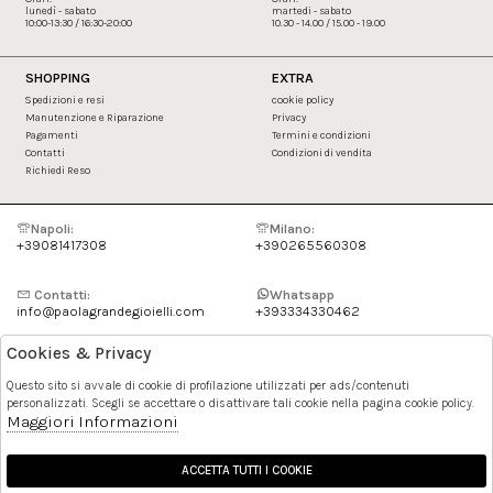
lunedì - sabato
martedi - sabato
10:00-13:30 / 16:30-20:00
10.30 - 14.00 / 15.00 - 19.00
SHOPPING
EXTRA
Spedizioni e resi
cookie policy
Manutenzione e Riparazione
Privacy
Pagamenti
Termini e condizioni
Contatti
Condizioni di vendita
Richiedi Reso
Napoli:
Milano:
+39081417308
+390265560308
Contatti:
Whatsapp
info@paolagrandegioielli.com
+393334330462
Cookies & Privacy
Instagram
Facebook
Questo sito si avvale di cookie di profilazione utilizzati per ads/contenuti
personalizzati. Scegli se accettare o disattivare tali cookie nella pagina cookie policy.
Pinterest
Maggiori Informazioni
ACCETTA TUTTI I COOKIE