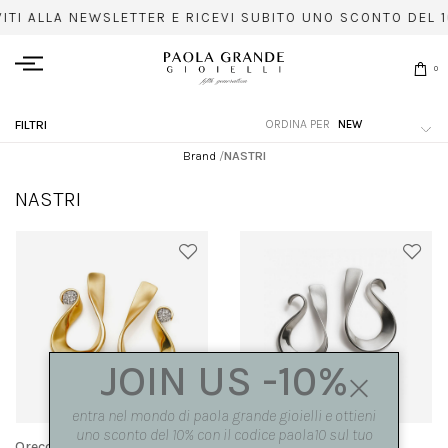
VITI ALLA NEWSLETTER E RICEVI SUBITO UNO SCONTO DEL 1
0
ORDINA PER
FILTRI
Brand
/
NASTRI
NASTRI
JOIN US -10%
entra nel mondo di paola grande gioielli e ottieni
uno sconto del 10% con il codice paola10 sul tuo
Orecchini 'Nastri' grandi in
Orecchini 'Nastri' grandi