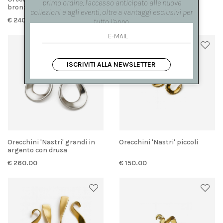
primo ordine, l'accesso anticipato alle nuove
bronzo con drusa
collezioni e agli eventi, oltre a vantaggi esclusivi per
€ 240.00
€ 220.00
tutto l'anno.
ISCRIVITI ALLA NEWSLETTER
Orecchini 'Nastri' grandi in
Orecchini 'Nastri' piccoli
argento con drusa
€ 260.00
€ 150.00