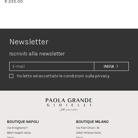
€ 235.00
Newsletter
Iscriviti alla newsletter
INVIA
ho letto ed accettato le condizioni sulla privacy.
BOUTIQUE NAPOLI
BOUTIQUE MILANO
Via Bisignano 7
Via Fiori Chiari, 16
80121 Napoli Italia
20121 Milano Italia
Orari:
Orari: