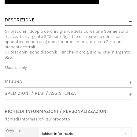
DESCRIZIONE
Gli orecchini doppio cerchio grande della collezione 'Spinae' sono
realizzati in argento 925 nero. Ogni filo si interseca con il suo
opposto creando un gioco di incroci impreziositi da 2 zirconi
bianchi centrali.
Gli orecchini sono disponibili anche in oro giallo 18 kt e in argento
925.
Made in Italy
MISURA
SPEDIZIONI / RESI / ASSISTENZA
RICHIEDI INFORMAZIONI / PERSONALIZZAZIONI
richiedi informazioni sul prodotto
Oggetto