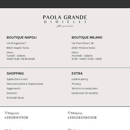
BOUTIQUE NAPOLI
BOUTIQUE MILANO
Via Bisignano 7
Via Fiori Chiari, 16
80121 Napoli Italia
20121 Milano Italia
Orari:
Orari:
lunedì - sabato
martedi - sabato
10:00-13:30 / 16:30-20:00
10.30 - 14.00 / 15.00 - 19.00
SHOPPING
EXTRA
Spedizioni e resi
cookie policy
Manutenzione e Riparazione
Privacy
Pagamenti
Termini e condizioni
Contatti
Condizioni di vendita
Richiedi Reso
Napoli:
Milano:
+39081417308
+390265560308