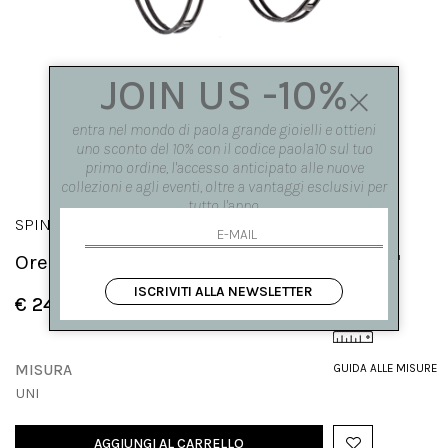
JOIN US -10%
entra nel mondo di paola grande gioielli e ottieni
uno sconto del 10% con il codice paola10 sul tuo
primo ordine, l'accesso anticipato alle nuove
collezioni e agli eventi, oltre a vantaggi esclusivi per
tutto l'anno.
SPINAE
Orecchini doppio cerchio grande 'Spinae'
ISCRIVITI ALLA NEWSLETTER
€ 240.00
MISURA
GUIDA ALLE MISURE
UNI
AGGIUNGI AL CARRELLO