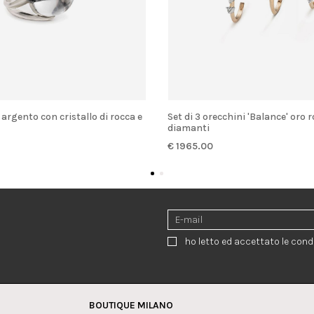
Set di 3 orecchini 'Balance' oro rosa con
diamanti
€ 1965.00
ho letto ed accettato le condi
BOUTIQUE MILANO