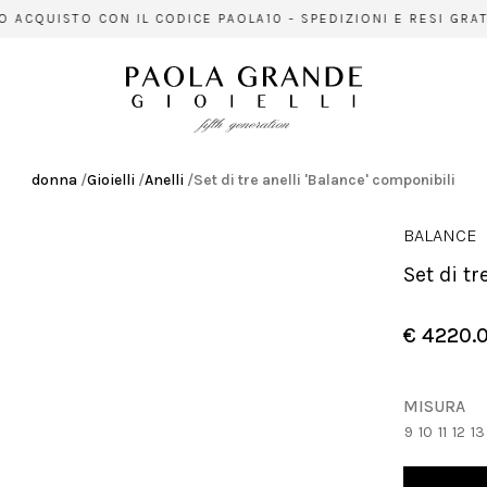
CQUISTO CON IL CODICE PAOLA10 - SPEDIZIONI E RESI GRATUIT
donna
/
Gioielli
/
Anelli
/
Set di tre anelli 'Balance' componibili
BALANCE
Set di t
€ 4220.
MISURA
9
10
11
12
13