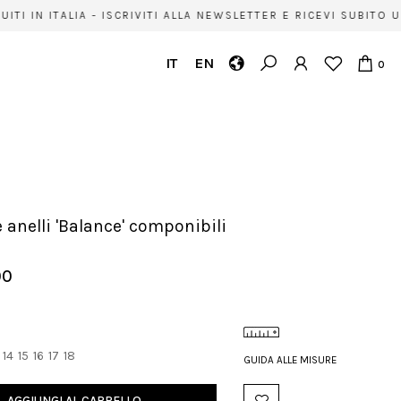
I IN ITALIA - ISCRIVITI ALLA NEWSLETTER E RICEVI SUBITO 
IT
EN
0
re anelli 'Balance' componibili
00
14
15
16
17
18
GUIDA ALLE MISURE
AGGIUNGI AL CARRELLO