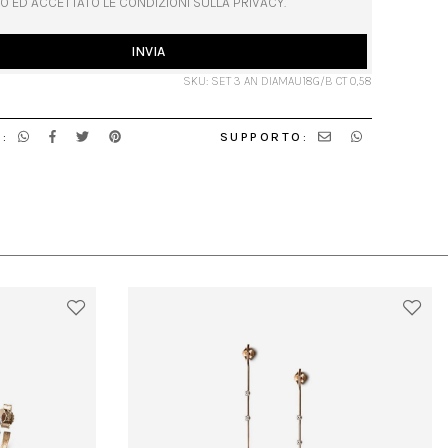
O ED ACCETTATO LE CONDIZIONI SULLA PRIVACY.
INVIA
SKU: SET 3 AN DIAMAU18G/B CT 0,58
:
SUPPORTO: