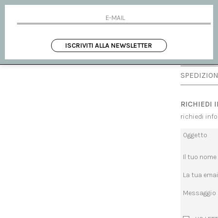
Made in Italy
MISURA
ISCRIVITI ALLA NEWSLETTER
DISPONIBI
SPEDIZION
RICHIEDI 
richiedi inf
Oggetto
Il tuo nome
La tua emai
Messaggio