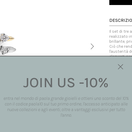
DESCRIZI
Il set di tre
realizzato i
brillante, p
Ciò che rend
l'austerità 
elementi pro
taglio, form
dell'oro e la
Gli anelli s
JOIN US -10%
alle falange
abbinati ins
composizione
intersecano 
Realizzati 
entra nel mondo di paola grande gioielli e ottieni uno sconto del 10%
personalizza
con il codice paola10 sul tuo primo ordine, l'accesso anticipato alle
Se scelto co
nuove collezioni e agli eventi, oltre a vantaggi esclusivi per tutto
significare 
l'anno.
di matrimonio
composta da
obiettivo, o
purezza e a