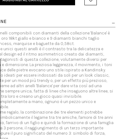
ONE
 anelli componibili con diamanti della collezione 'Balance' è
n oro 18kt giallo e bianco e 9 diamanti bianchi taglio
rincess, marquise e baguette da 0,58ct.
e unici questi anelli è il contrasto tra la delicatezza e
del design ed il ritmo asimmetrico creato dai diamanti,
tagonisti di questa collezione, volutamente diversi per
a e dimensione. La preziosa leggerezza, il movimento, i toni
 luce delle pietre evocano uno stile ispirato a Kandinsky.
ono ideati per essere indossati da soli per un look classic,
tte per un mood più trendy o, per un effetto più prezioso,
ieme ad altri anelli 'Balance' per dare vita così ad una
 sempre unica, fatta di linee che inseguono altre linee, si
tra loro e creano un gioco quasi invisibile.
completamente a mano, ognuno è un pezzo unico e
bile.
me regalo, la combinazione dei tre elementi potrebbe
simbolicamente il legame tra tre amiche, l'amore di tre anni
, l'arrivo di un figlio e quindi la formazione di una famiglia
 3 persone, il raggiungimento di un terzo importante
ppure il puro significato del numero 3: simbolo di forza,
more.