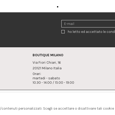
ho letto ed accettato le condi
BOUTIQUE MILANO
Via Fiori Chiari, 16
20121 Milano Italia
Orari:
martedi - sabato
10.30 - 14.00 / 15.00 - 19.00
:
Whatsapp
Instagram
lagrandegioielli.com
+393334330462
s/contenuti personalizzati. Scegli se accettare o disattivare tali cookie