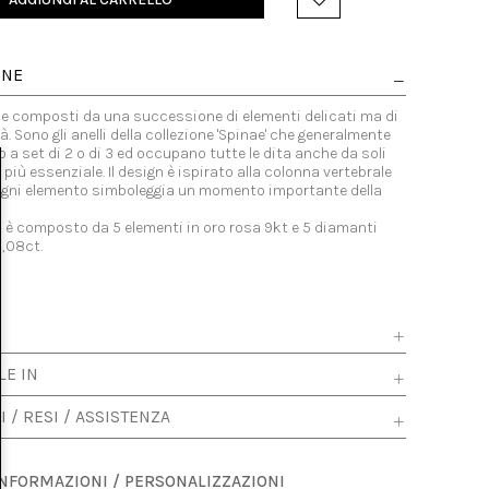
ONE
li e composti da una successione di elementi delicati ma di
à. Sono gli anelli della collezione 'Spinae' che generalmente
 a set di 2 o di 3 ed occupano tutte le dita anche da soli
 più essenziale. Il design è ispirato alla colonna vertebrale
 ogni elemento simboleggia un momento importante della
o è composto da 5 elementi in oro rosa 9kt e 5 diamanti
0,08ct.
LE IN
I / RESI / ASSISTENZA
INFORMAZIONI / PERSONALIZZAZIONI