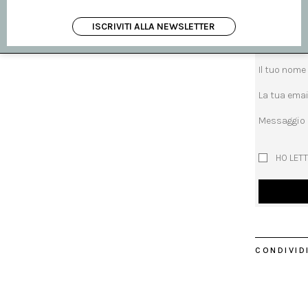
richiedi inf
ISCRIVITI ALLA NEWSLETTER
Oggetto
Il tuo nome
La tua emai
Messaggio
HO LETT
CONDIVIDI