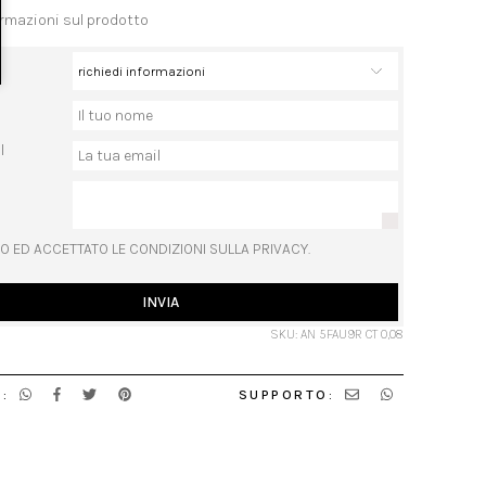
ormazioni sul prodotto
l
O ED ACCETTATO LE CONDIZIONI SULLA PRIVACY.
INVIA
SKU: AN 5FAU9R CT 0,08
:
SUPPORTO: