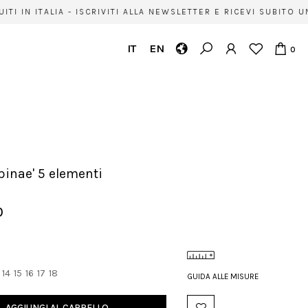
I IN ITALIA - ISCRIVITI ALLA NEWSLETTER E RICEVI SUBITO U
IT
EN
0
'Spinae' 5 elementi
0
14
15
16
17
18
GUIDA ALLE MISURE
AGGIUNGI AL CARRELLO