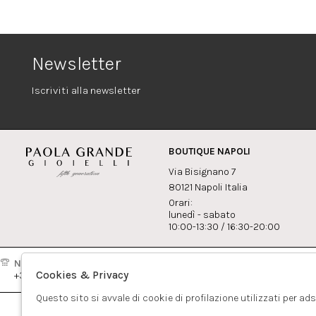
Newsletter
Iscriviti alla newsletter
BOUTIQUE NAPOLI
Via Bisignano 7
80121 Napoli Italia
Orari:
lunedì - sabato
10:00-13:30 / 16:30-20:00
Napoli:
Milano:
Contatti
Cookies & Privacy
+39081417308
+390265560308
info@pao
Questo sito si avvale di cookie di profilazione utilizzati per ad