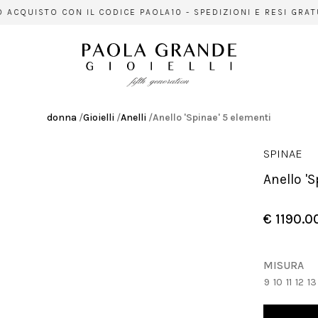
CQUISTO CON IL CODICE PAOLA10 - SPEDIZIONI E RESI GRATUIT
donna
/
Gioielli
/
Anelli
/
Anello 'Spinae' 5 elementi
SPINAE
Anello 
€ 1190.0
MISURA
9
10
11
12
13