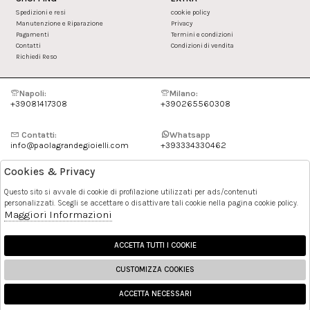
Spedizioni e resi
cookie policy
Manutenzione e Riparazione
Privacy
Pagamenti
Termini e condizioni
Contatti
Condizioni di vendita
Richiedi Reso
Napoli:
Milano:
+39081417308
+390265560308
Contatti:
Whatsapp
info@paolagrandegioielli.com
+393334330462
Cookies & Privacy
Instagram
Facebook
Questo sito si avvale di cookie di profilazione utilizzati per ads/contenuti
personalizzati. Scegli se accettare o disattivare tali cookie nella pagina cookie policy.
Pinterest
Maggiori Informazioni
ACCETTA TUTTI I COOKIE
CUSTOMIZZA COOKIES
ACCETTA NECESSARI
🍪