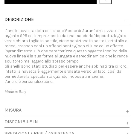
DESCRIZIONE
L' anello navetta della collezione 'Gocce di Aurum' è realizzato in
argento 925 ed è impreziosito da una mandorla 'doppiata': l'agata
verde chiaro tagliata sottile, viene posizionata sotto il cristallo di
rocca, creando così un affascinante gioco di luce ed un effetto
ingrandimento. Ciò che caratterizza questo oggetto iconico della
nuova linea è la sua forma allungata e aereodinamica che lo rende
scultoreo ma leggero allo stesso tempo.
Gli anelli sono stati studiati per essere anche abbinati tra di loro.
Infatti la navetta è leggermente sfalsata verso un lato, così da
permettere la specularità quando indossati insieme.
L'anello è personalizzabile.
Made in Italy
MISURA
DISPONIBILE IN
SPEDIZIONI / RESI / ASSISTENZA