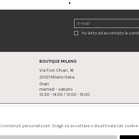
ho letto ed accettato le condi
BOUTIQUE MILANO
Via Fiori Chiari, 16
20121 Milano Italia
Orari:
martedi - sabato
10.30 - 14.00 / 15.00 - 19.00
:
Whatsapp
Instagram
lagrandegioielli.com
+393334330462
s/contenuti personalizzati. Scegli se accettare o disattivare tali cookie