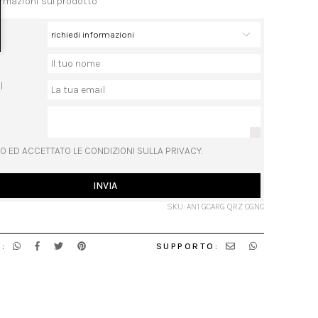
ormazioni sul prodotto
l
O ED ACCETTATO LE CONDIZIONI SULLA PRIVACY.
INVIA
SKU: AN1 GCARG QRZ CGNC
:
SUPPORTO: