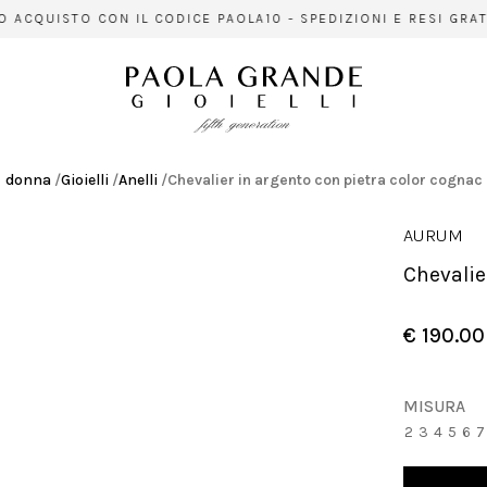
CQUISTO CON IL CODICE PAOLA10 - SPEDIZIONI E RESI GRATUI
donna
/
Gioielli
/
Anelli
/
Chevalier in argento con pietra color cognac
AURUM
Chevali
€ 190.00
MISURA
2
3
4
5
6
7