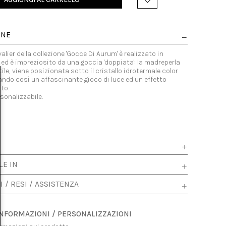
ONE
valier della collezione 'Gocce Di Aurum' è realizzato in
ed è impreziosito da una goccia 'doppiata': la madreperla
tile, viene posizionata sotto il cristallo idrotermale color
ndo così un affascinante gioco di luce ed un effetto
to.
rsonalizzabile.
LE IN
I / RESI / ASSISTENZA
INFORMAZIONI / PERSONALIZZAZIONI