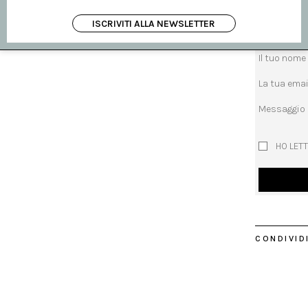
richiedi inf
ISCRIVITI ALLA NEWSLETTER
Oggetto
Il tuo nome
La tua emai
Messaggio
HO LETT
CONDIVIDI