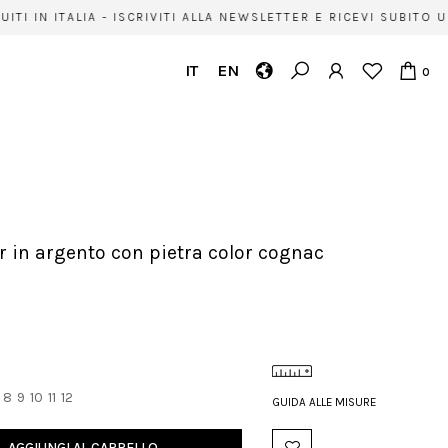
TI IN ITALIA - ISCRIVITI ALLA NEWSLETTER E RICEVI SUBITO 
IT
EN
0
er in argento con pietra color cognac
8
9
10
11
12
GUIDA ALLE MISURE
AGGIUNGI AL CARRELLO