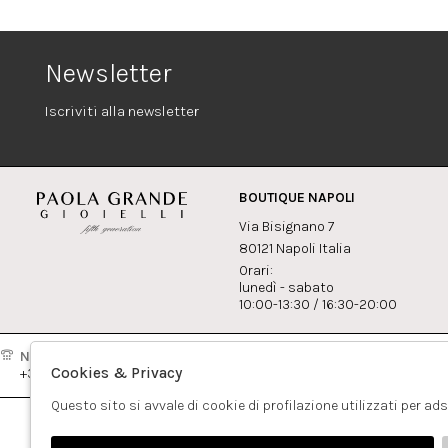
Newsletter
Iscriviti alla newsletter
BOUTIQUE NAPOLI
Via Bisignano 7
80121 Napoli Italia
Orari:
lunedì - sabato
10:00-13:30 / 16:30-20:00
Napoli:
Milano:
Contatti
Cookies & Privacy
+39081417308
+390265560308
info@pao
Questo sito si avvale di cookie di profilazione utilizzati per ad