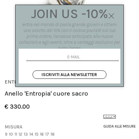
JOIN US -10%
entra nel mondo di paola grande gioielli e ottieni
uno sconto del 10% con il codice paola10 sul tuo
primo ordine, l'accesso anticipato alle nuove
collezioni e agli eventi, oltre a vantaggi esclusivi per
tutto l'anno.
ISCRIVITI ALLA NEWSLETTER
ENTROPIA
Anello 'Entropia' cuore sacro
€ 330.00
MISURA
GUIDA ALLE MISURE
9
10
11
12
13
14
15
16
17
18