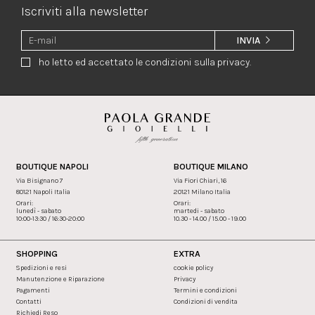
Iscriviti alla newsletter
INVIA
ho letto ed accettato le condizioni sulla privacy.
BOUTIQUE NAPOLI
BOUTIQUE MILANO
Via Bisignano 7
Via Fiori Chiari, 16
80121 Napoli Italia
20121 Milano Italia
Orari:
Orari:
lunedì - sabato
martedi - sabato
10:00-13:30 / 16:30-20:00
10.30 - 14.00 / 15.00 - 19.00
SHOPPING
EXTRA
Spedizioni e resi
cookie policy
Manutenzione e Riparazione
Privacy
Pagamenti
Termini e condizioni
Contatti
Condizioni di vendita
Richiedi Reso