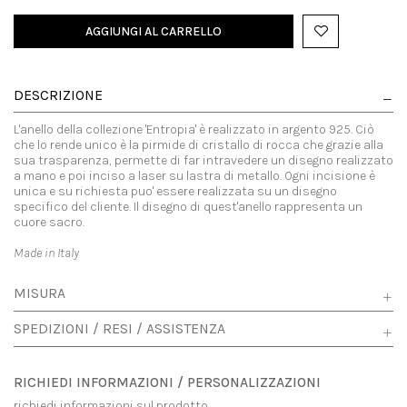
AGGIUNGI AL CARRELLO
DESCRIZIONE
L'anello della collezione 'Entropia' è realizzato in argento 925. Ciò
che lo rende unico è la pirmide di cristallo di rocca che grazie alla
sua trasparenza, permette di far intravedere un disegno realizzato
a mano e poi inciso a laser su lastra di metallo. Ogni incisione è
unica e su richiesta puo' essere realizzata su un disegno
specifico del cliente. Il disegno di quest'anello rappresenta un
cuore sacro.
Made in Italy
MISURA
SPEDIZIONI / RESI / ASSISTENZA
RICHIEDI INFORMAZIONI / PERSONALIZZAZIONI
richiedi informazioni sul prodotto