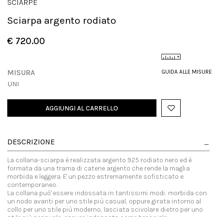
SCIARPE
Sciarpa argento rodiato
€ 720.00
MISURA
GUIDA ALLE MISURE
UNI
AGGIUNGI AL CARRELLO
DESCRIZIONE
La collana-sciarpa è realizzata argento 925 rodiato nero ed è
formata da una trama di catene argento che rende la maglia
morbida e leggera. E' un pezzo estremamente sofisticato e
contemporaneo.
La collana può' essere indossata in tantissimi modi: morbida con
un nodo avanti per uno stile più casual, oppure girata intorno al
collo per uno stile più moderno, lasciata scivolare dietro per uno