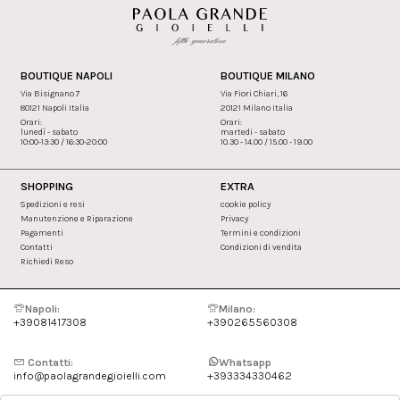
BOUTIQUE NAPOLI
BOUTIQUE MILANO
Via Bisignano 7
Via Fiori Chiari, 16
80121 Napoli Italia
20121 Milano Italia
Orari:
Orari:
lunedì - sabato
martedi - sabato
10:00-13:30 / 16:30-20:00
10.30 - 14.00 / 15.00 - 19.00
SHOPPING
EXTRA
Spedizioni e resi
cookie policy
Manutenzione e Riparazione
Privacy
Pagamenti
Termini e condizioni
Contatti
Condizioni di vendita
Richiedi Reso
Napoli:
Milano:
+39081417308
+390265560308
Contatti:
Whatsapp
info@paolagrandegioielli.com
+393334330462