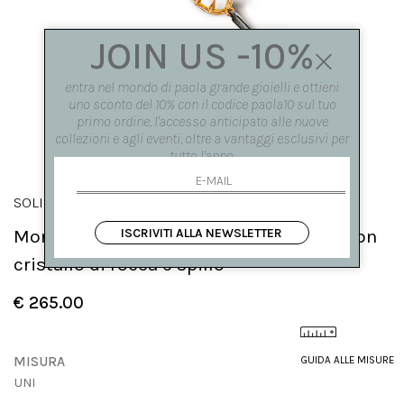
JOIN US -10%
entra nel mondo di paola grande gioielli e ottieni
uno sconto del 10% con il codice paola10 sul tuo
primo ordine, l'accesso anticipato alle nuove
collezioni e agli eventi, oltre a vantaggi esclusivi per
tutto l'anno.
SOLIS
ISCRIVITI ALLA NEWSLETTER
Mono orecchino "Solis"cerchio grande con
cristallo di rocca e spillo
€ 265.00
MISURA
GUIDA ALLE MISURE
UNI