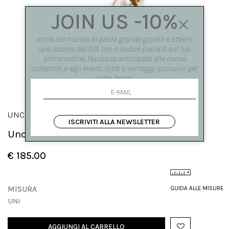
JOIN US -10%
entra nel mondo di paola grande gioielli e ottieni
uno sconto del 10% con il codice paola10 sul tuo
primo ordine, l'accesso anticipato alle nuove
collezioni e agli eventi, oltre a vantaggi esclusivi per
tutto l'anno.
UNCINI
ISCRIVITI ALLA NEWSLETTER
Uncini con perla in bronzo
€ 185.00
MISURA
GUIDA ALLE MISURE
UNI
AGGIUNGI AL CARRELLO