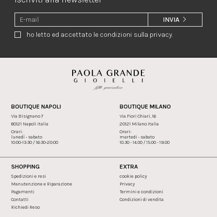
INVIA
ho letto ed accettato le condizioni sulla privacy.
BOUTIQUE NAPOLI
BOUTIQUE MILANO
Via Bisignano 7
Via Fiori Chiari, 16
80121 Napoli Italia
20121 Milano Italia
Orari:
Orari:
lunedì - sabato
martedi - sabato
10:00-13:30 / 16:30-20:00
10.30 - 14.00 / 15.00 - 19.00
SHOPPING
EXTRA
Spedizioni e resi
cookie policy
Manutenzione e Riparazione
Privacy
Pagamenti
Termini e condizioni
Contatti
Condizioni di vendita
Richiedi Reso