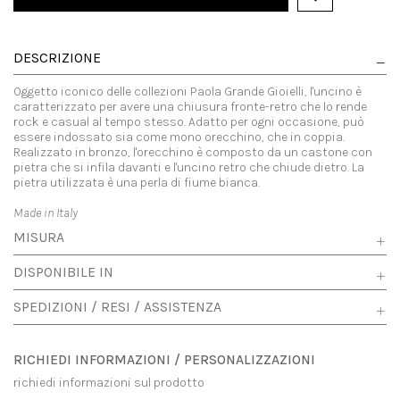
DESCRIZIONE
Oggetto iconico delle collezioni Paola Grande Gioielli, l'uncino è
caratterizzato per avere una chiusura fronte-retro che lo rende
rock e casual al tempo stesso. Adatto per ogni occasione, può
essere indossato sia come mono orecchino, che in coppia.
Realizzato in bronzo, l'orecchino è composto da un castone con
pietra che si infila davanti e l'uncino retro che chiude dietro. La
pietra utilizzata è una perla di fiume bianca.
Made in Italy
MISURA
DISPONIBILE IN
SPEDIZIONI / RESI / ASSISTENZA
RICHIEDI INFORMAZIONI / PERSONALIZZAZIONI
richiedi informazioni sul prodotto