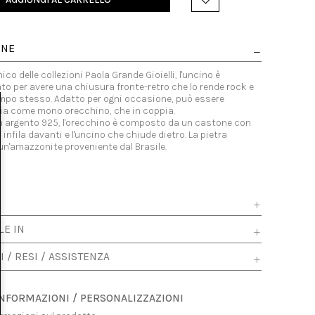
ONE
co delle collezioni Paola Grande Gioielli, l'uncino è
to per avere una chiusura fronte-retro che lo rende rock e
empo stesso. Adatto per ogni occasione, può essere
ia come mono orecchino, che in coppia.
in argento 925, l'orecchino è composto da un castone con
 infila davanti e l'uncino che chiude dietro. La pietra
 un'amazzonite proveniente dal Brasile.
LE IN
I / RESI / ASSISTENZA
INFORMAZIONI / PERSONALIZZAZIONI