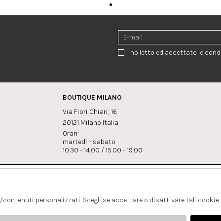
ho letto ed accettato le condi
BOUTIQUE MILANO
Via Fiori Chiari, 16
20121 Milano Italia
Orari:
martedi - sabato
10.30 - 14.00 / 15.00 - 19.00
:
Whatsapp
Instagram
lagrandegioielli.com
+393334330462
s/contenuti personalizzati. Scegli se accettare o disattivare tali cookie