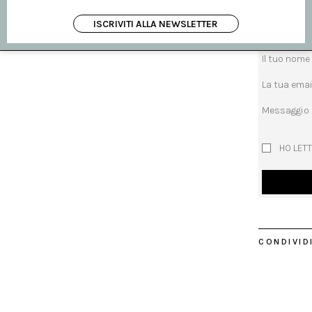
richiedi inf
ISCRIVITI ALLA NEWSLETTER
Oggetto
Il tuo nome
La tua emai
Messaggio
HO LETT
CONDIVIDI