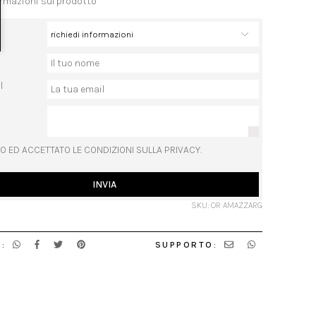
ormazioni sul prodotto
l
O ED ACCETTATO LE CONDIZIONI SULLA PRIVACY.
INVIA
SKU: OR AMAZZARG
:
SUPPORTO: