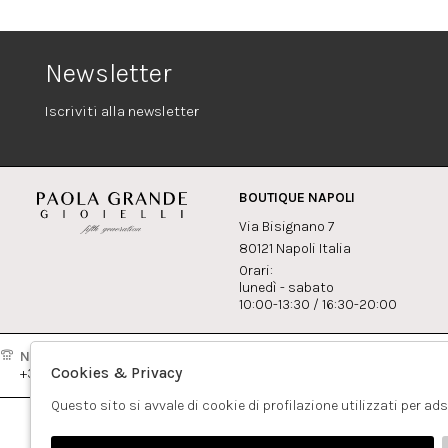
Newsletter
Iscriviti alla newsletter
BOUTIQUE NAPOLI
Via Bisignano 7
80121 Napoli Italia
Orari:
lunedì - sabato
10:00-13:30 / 16:30-20:00
Napoli:
Milano:
Contatti
Cookies & Privacy
+39081417308
+390265560308
info@pao
Questo sito si avvale di cookie di profilazione utilizzati per ad