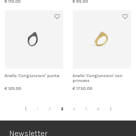
€ 110.00
€ 95.00
Anello 'Congiunzioni' punta
Anello 'Congiunzioni' con
princess
€ 125.00
€ 1730.00
⟨
1
2
3
4
5
6
⟩
Newsletter