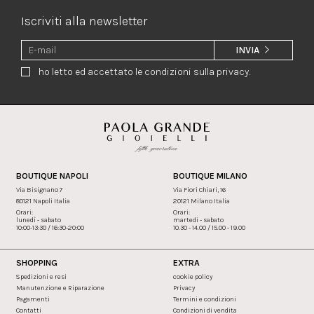
Iscriviti alla newsletter
INVIA
ho letto ed accettato le condizioni sulla privacy.
BOUTIQUE NAPOLI
BOUTIQUE MILANO
Via Bisignano 7
Via Fiori Chiari, 16
80121 Napoli Italia
20121 Milano Italia
Orari:
Orari:
lunedì - sabato
martedi - sabato
10:00-13:30 / 16:30-20:00
10.30 - 14.00 / 15.00 - 19.00
SHOPPING
EXTRA
Spedizioni e resi
cookie policy
Manutenzione e Riparazione
Privacy
Pagamenti
Termini e condizioni
Contatti
Condizioni di vendita