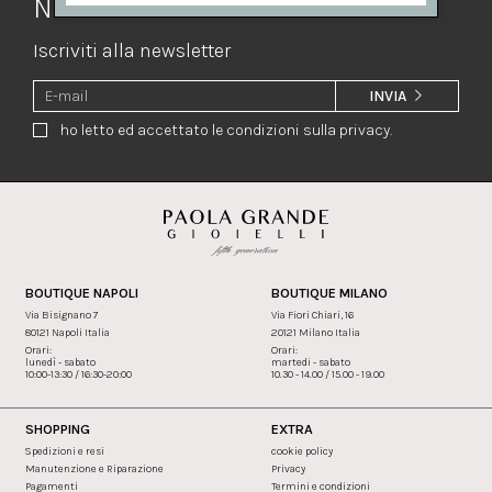
Newsletter
Iscriviti alla newsletter
INVIA
ho letto ed accettato le condizioni sulla privacy.
BOUTIQUE NAPOLI
BOUTIQUE MILANO
Via Bisignano 7
Via Fiori Chiari, 16
80121 Napoli Italia
20121 Milano Italia
Orari:
Orari:
lunedì - sabato
martedi - sabato
10:00-13:30 / 16:30-20:00
10.30 - 14.00 / 15.00 - 19.00
SHOPPING
EXTRA
Spedizioni e resi
cookie policy
Manutenzione e Riparazione
Privacy
Pagamenti
Termini e condizioni