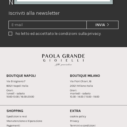
Newsletter
Iscriviti alla newsletter
INVIA
ho letto ed accettato le condizioni sulla privacy.
BOUTIQUE NAPOLI
BOUTIQUE MILANO
Via Bisignano 7
Via Fiori Chiari, 16
80121 Napoli Italia
20121 Milano Italia
Orari:
Orari:
lunedì - sabato
martedi - sabato
10:00-13:30 / 16:30-20:00
10.30 - 14.00 / 15.00 - 19.00
SHOPPING
EXTRA
Spedizioni e resi
cookie policy
Manutenzione e Riparazione
Privacy
Pagamenti
Termini e condizioni