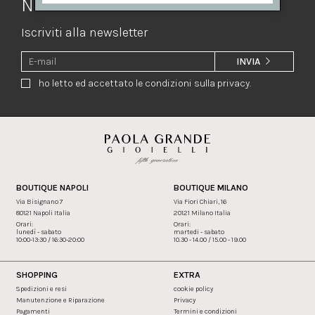
Newsletter
Iscriviti alla newsletter
INVIA
ho letto ed accettato le condizioni sulla privacy.
BOUTIQUE NAPOLI
BOUTIQUE MILANO
Via Bisignano 7
Via Fiori Chiari, 16
80121 Napoli Italia
20121 Milano Italia
Orari:
Orari:
lunedì - sabato
martedi - sabato
10:00-13:30 / 16:30-20:00
10.30 - 14.00 / 15.00 - 19.00
SHOPPING
EXTRA
Spedizioni e resi
cookie policy
Manutenzione e Riparazione
Privacy
Pagamenti
Termini e condizioni