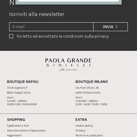
Newsletter
Iscriviti alla newsletter
INVIA
ho letto ed accettato le condizioni sulla privacy.
BOUTIQUE NAPOLI
BOUTIQUE MILANO
Via Bisignano 7
Via Fiori Chiari, 16
80121 Napoli Italia
20121 Milano Italia
Orari:
Orari:
lunedì - sabato
martedi - sabato
10:00-13:30 / 16:30-20:00
10.30 - 14.00 / 15.00 - 19.00
SHOPPING
EXTRA
Spedizioni e resi
cookie policy
Manutenzione e Riparazione
Privacy
Pagamenti
Termini e condizioni