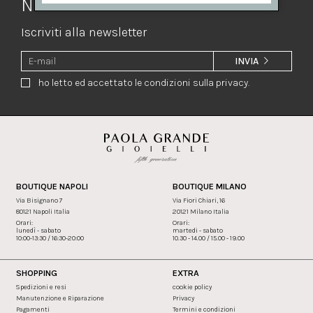
Newsletter
Iscriviti alla newsletter
INVIA
ho letto ed accettato le condizioni sulla privacy.
BOUTIQUE NAPOLI
BOUTIQUE MILANO
Via Bisignano 7
Via Fiori Chiari, 16
80121 Napoli Italia
20121 Milano Italia
Orari:
Orari:
lunedì - sabato
martedi - sabato
10:00-13:30 / 16:30-20:00
10.30 - 14.00 / 15.00 - 19.00
SHOPPING
EXTRA
Spedizioni e resi
cookie policy
Manutenzione e Riparazione
Privacy
Pagamenti
Termini e condizioni