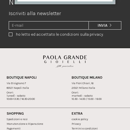
Newsletter
Iscriviti alla newsletter
INVIA
ho letto ed accettato le condizioni sulla privacy.
BOUTIQUE NAPOLI
BOUTIQUE MILANO
Via Bisignano 7
Via Fiori Chiari, 16
80121 Napoli Italia
20121 Milano Italia
Orari:
Orari:
lunedì - sabato
martedi - sabato
10:00-13:30 / 16:30-20:00
10.30 - 14.00 / 15.00 - 19.00
SHOPPING
EXTRA
Spedizioni e resi
cookie policy
Manutenzione e Riparazione
Privacy
Pagamenti
Termini e condizioni