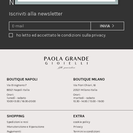
Newsletter
Iscriviti alla newsletter
INVIA
ho letto ed accettato le condizioni sulla privacy.
BOUTIQUE NAPOLI
BOUTIQUE MILANO
Via Bisignano 7
Via Fiori Chiari, 16
80121 Napoli Italia
20121 Milano Italia
Orari:
Orari:
lunedì - sabato
martedi - sabato
10:00-13:30 / 16:30-20:00
10.30 - 14.00 / 15.00 - 19.00
SHOPPING
EXTRA
Spedizioni e resi
cookie policy
Manutenzione e Riparazione
Privacy
Pagamenti
Termini e condizioni