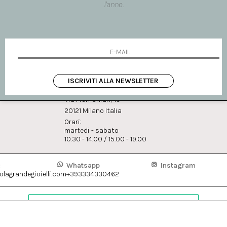
l'anno.
ho letto ed accettato le condi
ISCRIVITI ALLA NEWSLETTER
BOUTIQUE MILANO
Via Fiori Chiari, 16
20121 Milano Italia
Orari:
martedi - sabato
10.30 - 14.00 / 15.00 - 19.00
:
Whatsapp
Instagram
lagrandegioielli.com
+393334330462