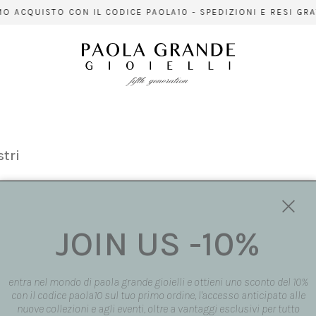
 ACQUISTO CON IL CODICE PAOLA10 - SPEDIZIONI E RESI GRATU
stri
JOIN US -10%
entra nel mondo di paola grande gioielli e ottieni uno sconto del 10%
con il codice paola10 sul tuo primo ordine, l'accesso anticipato alle
nuove collezioni e agli eventi, oltre a vantaggi esclusivi per tutto