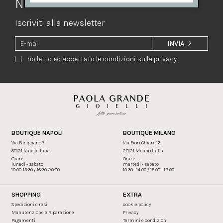
Newsletter
Iscriviti alla newsletter
INVIA
ho letto ed accettato le condizioni sulla privacy.
BOUTIQUE NAPOLI
BOUTIQUE MILANO
Via Bisignano 7
Via Fiori Chiari, 16
80121 Napoli Italia
20121 Milano Italia
Orari:
Orari:
lunedì - sabato
martedi - sabato
10:00-13:30 / 16:30-20:00
10.30 - 14.00 / 15.00 - 19.00
SHOPPING
EXTRA
Spedizioni e resi
cookie policy
Manutenzione e Riparazione
Privacy
Pagamenti
Termini e condizioni