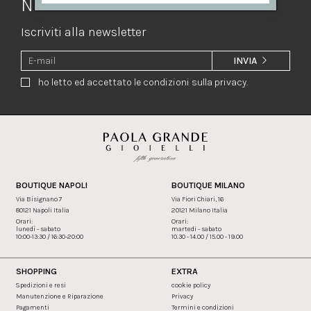
Newsletter
Iscriviti alla newsletter
INVIA
ho letto ed accettato le condizioni sulla privacy.
BOUTIQUE NAPOLI
BOUTIQUE MILANO
Via Bisignano 7
Via Fiori Chiari, 16
80121 Napoli Italia
20121 Milano Italia
Orari:
Orari:
lunedì - sabato
martedi - sabato
10:00-13:30 / 16:30-20:00
10.30 - 14.00 / 15.00 - 19.00
SHOPPING
EXTRA
Spedizioni e resi
cookie policy
Manutenzione e Riparazione
Privacy
Pagamenti
Termini e condizioni