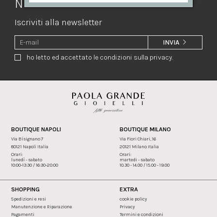
Newsletter
Iscriviti alla newsletter
INVIA
ho letto ed accettato le condizioni sulla privacy.
BOUTIQUE NAPOLI
BOUTIQUE MILANO
Via Bisignano 7
Via Fiori Chiari, 16
80121 Napoli Italia
20121 Milano Italia
Orari:
Orari:
lunedì - sabato
martedi - sabato
10:00-13:30 / 16:30-20:00
10.30 - 14.00 / 15.00 - 19.00
SHOPPING
EXTRA
Spedizioni e resi
cookie policy
Manutenzione e Riparazione
Privacy
Pagamenti
Termini e condizioni