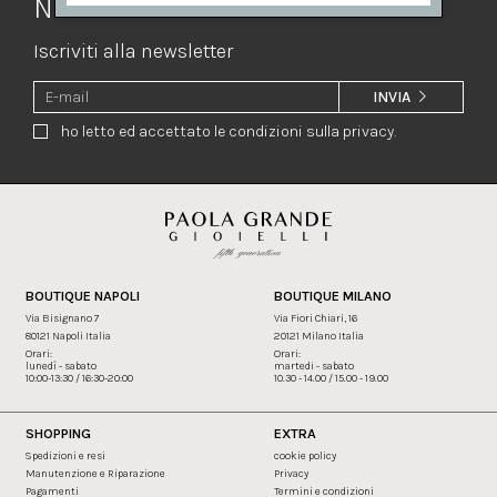
Newsletter
Iscriviti alla newsletter
INVIA
ho letto ed accettato le condizioni sulla privacy.
BOUTIQUE NAPOLI
BOUTIQUE MILANO
Via Bisignano 7
Via Fiori Chiari, 16
80121 Napoli Italia
20121 Milano Italia
Orari:
Orari:
lunedì - sabato
martedi - sabato
10:00-13:30 / 16:30-20:00
10.30 - 14.00 / 15.00 - 19.00
SHOPPING
EXTRA
Spedizioni e resi
cookie policy
Manutenzione e Riparazione
Privacy
Pagamenti
Termini e condizioni