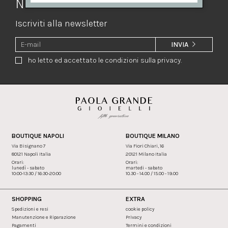
Newsletter
Iscriviti alla newsletter
INVIA
ho letto ed accettato le condizioni sulla privacy.
BOUTIQUE NAPOLI
BOUTIQUE MILANO
Via Bisignano 7
Via Fiori Chiari, 16
80121 Napoli Italia
20121 Milano Italia
Orari:
Orari:
lunedì - sabato
martedi - sabato
10:00-13:30 / 16:30-20:00
10.30 - 14.00 / 15.00 - 19.00
SHOPPING
EXTRA
Spedizioni e resi
cookie policy
Manutenzione e Riparazione
Privacy
Pagamenti
Termini e condizioni