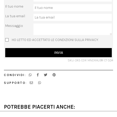
Il tuo nome
La tua email
Messaggio
HO LETTO ED ACCETTATO LE CONDIZIONI SULLA PRIVACY.
INVIA
SKU: OR3 CDR MNDRAU9R CT 0,04
CONDIVIDI:
SUPPORTO:
POTREBBE PIACERTI ANCHE: