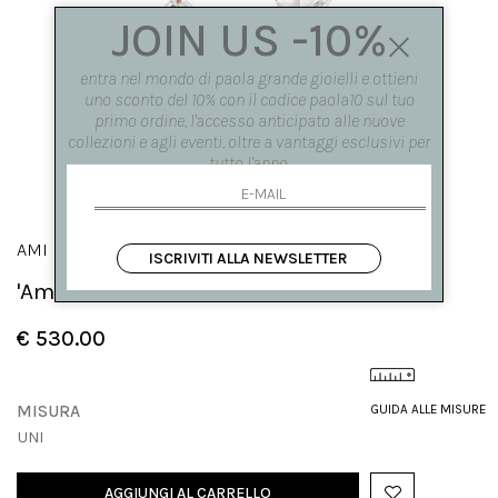
JOIN US -10%
entra nel mondo di paola grande gioielli e ottieni
uno sconto del 10% con il codice paola10 sul tuo
primo ordine, l'accesso anticipato alle nuove
collezioni e agli eventi, oltre a vantaggi esclusivi per
tutto l'anno.
AMI
ISCRIVITI ALLA NEWSLETTER
'Amo' con cristalli mandorla
€ 530.00
MISURA
GUIDA ALLE MISURE
UNI
AGGIUNGI AL CARRELLO