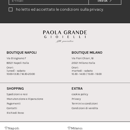
INVIA
ho letto ed accettato le condizioni sulla privacy.
BOUTIQUE NAPOLI
BOUTIQUE MILANO
Via Bisignano 7
Via Fiori Chiari, 16
80121 Napoli Italia
20121 Milano Italia
Orari:
Orari:
lunedì - sabato
martedi - sabato
10:00-13:30 / 16:30-20:00
10.30 - 14.00 / 15.00 - 19.00
SHOPPING
EXTRA
Spedizioni e resi
cookie policy
Manutenzione e Riparazione
Privacy
Pagamenti
Termini e condizioni
Contatti
Condizioni di vendita
Richiedi Reso
Napoli:
Milano: