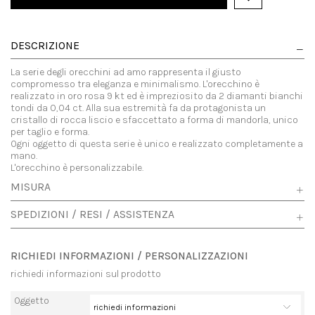
DESCRIZIONE
La serie degli orecchini ad amo rappresenta il giusto
compromesso tra eleganza e minimalismo. L'orecchino è
realizzato in oro rosa 9 kt ed è impreziosito da 2 diamanti bianchi
tondi da 0,04 ct. Alla sua estremità fa da protagonista un
cristallo di rocca liscio e sfaccettato a forma di mandorla, unico
per taglio e forma.
Ogni oggetto di questa serie è unico e realizzato completamente a
mano.
L'orecchino è personalizzabile.
MISURA
SPEDIZIONI / RESI / ASSISTENZA
RICHIEDI INFORMAZIONI / PERSONALIZZAZIONI
richiedi informazioni sul prodotto
Oggetto