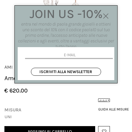
JOIN US -10%
entra nel mondo di paola grande gioielli e ottieni
uno sconto del 10% con il codice paola10 sul tuo
primo ordine, l'accesso anticipato alle nuove
collezioni e agli eventi, oltre a vantaggi esclusivi per
tutto l'anno.
AMI
ISCRIVITI ALLA NEWSLETTER
Amo in oro rosa e cristalli
€ 620.00
MISURA
GUIDA ALLE MISURE
UNI
AGGIUNGI AL CARRELLO