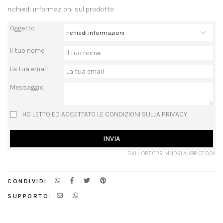
richiedi informazioni sul prodotto
Oggetto
Il tuo nome
La tua email
Messaggio
HO LETTO ED ACCETTATO LE CONDIZIONI SULLA PRIVACY.
INVIA
SKU: OR7 CDR MNDRLAU9R CT 0,04
CONDIVIDI:
SUPPORTO: