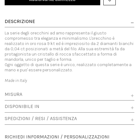
DESCRIZIONE
La serie degli orecchini ad amo rappresenta il giusto
compromesso tra eleganza e minimalismo. L'orecchino è
realizzato in oro rosa 9 kt ed è impreziosito da 2 diamanti bianchi
da 0,04 ct posizionati a metà del filo. Alla sua estremità fa da
protagonista un cristallo di rocca sfaccettato a forma di
mandorla, unico per taglio e forma.
Ogni oggetto di questa serie è unico, realizzato completamente a
mano e puo' essere personalizzato.
Made in Italy
MISURA
DISPONIBILE IN
SPEDIZIONI / RESI / ASSISTENZA
RICHIEDI INFORMAZIONI / PERSONALIZZAZIONI