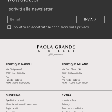
Iscriviti alla newsletter
INVIA
ho letto ed accettato le condizioni sulla privacy.
BOUTIQUE NAPOLI
BOUTIQUE MILANO
Via Bisignano 7
Via Fiori Chiari, 16
80121 Napoli Italia
20121 Milano Italia
Orari:
Orari:
lunedì - sabato
martedi - sabato
10:00-13:30 / 16:30-20:00
10.30 - 14.00 / 15.00 - 19.00
SHOPPING
EXTRA
Spedizioni e resi
cookie policy
Manutenzione e Riparazione
Privacy
Pagamenti
Termini e condizioni