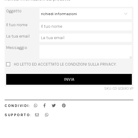
Oggetto
Il tuo nome
La tua email
Messaggio
HO LETTO ED ACCETTATO LE CONDIZIONI SULLA PRIVACY.
INVIA
SKU: CD GCBRO VP
CONDIVIDI:
SUPPORTO: