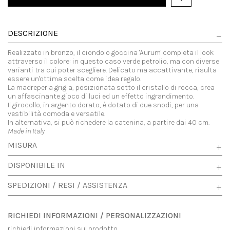
DESCRIZIONE
Realizzato in bronzo, il ciondolo goccina 'Aurum' completa il look
attraverso il colore: in questo caso verde petrolio, ma con diverse
varianti tra cui poter scegliere. Delicato ma accattivante, risulta
essere un'ottima scelta come idea regalo.
La madreperla grigia, posizionata sotto il cristallo di rocca, crea
un affascinante gioco di luci ed un effetto ingrandimento.
Il girocollo, in argento dorato, è dotato di due snodi, per una
vestibilità comoda e versatile.
In alternativa, si può richedere la catenina, a partire dai 40 cm.
Made in Italy
MISURA
DISPONIBILE IN
SPEDIZIONI / RESI / ASSISTENZA
RICHIEDI INFORMAZIONI / PERSONALIZZAZIONI
richiedi informazioni sul prodotto