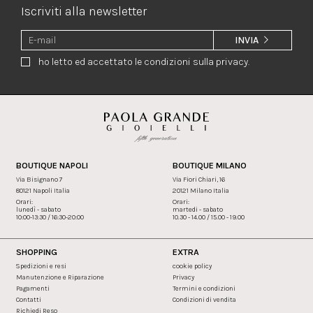
Iscriviti alla newsletter
INVIA
ho letto ed accettato le condizioni sulla privacy.
BOUTIQUE NAPOLI
BOUTIQUE MILANO
Via Bisignano 7
Via Fiori Chiari, 16
80121 Napoli Italia
20121 Milano Italia
Orari:
Orari:
lunedì - sabato
martedi - sabato
10:00-13:30 / 16:30-20:00
10.30 - 14.00 / 15.00 - 19.00
SHOPPING
EXTRA
Spedizioni e resi
cookie policy
Manutenzione e Riparazione
Privacy
Pagamenti
Termini e condizioni
Contatti
Condizioni di vendita
Richiedi Reso