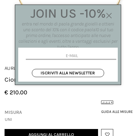
JOIN US -10%
entra nel mondo di paola grande gioielli e ottieni
uno sconto del 10% con il codice paola10 sul tuo
primo ordine, l'accesso anticipato alle nuove
collezioni e agli eventi, oltre a vantaggi esclusivi per
tutto l'anno.
AURUM
ISCRIVITI ALLA NEWSLETTER
Ciondolino in bronzo a forma di goccia
€ 210.00
MISURA
GUIDA ALLE MISURE
UNI
AGGIUNGI AL CARRELLO