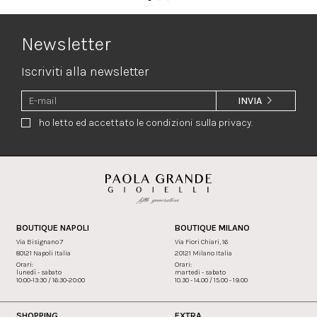
Newsletter
Iscriviti alla newsletter
INVIA
ho letto ed accettato le condizioni sulla privacy.
BOUTIQUE NAPOLI
BOUTIQUE MILANO
Via Bisignano 7
Via Fiori Chiari, 16
80121 Napoli Italia
20121 Milano Italia
Orari:
Orari:
lunedì - sabato
martedi - sabato
10:00-13:30 / 16:30-20:00
10.30 - 14.00 / 15.00 - 19.00
SHOPPING
EXTRA