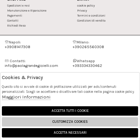
Spedizioni e resi
cookie policy
Manutenzione e Riparazione
Privacy
Pagamenti
Termini e condizioni
Contatti
Condizioni di vendita
Richiedi Reso
Napoli:
Milano:
+39081417308
+390265560308
Contatti:
Whatsapp
info@paolagrandegioielli.com
+393334330462
Cookies & Privacy
Instagram
Facebook
Questo sito si avvale di cookie di profilazione utilizzati per ads/contenuti
personalizzati. Scegli se accettare o disattivare tali cookie nella pagina cookie policy.
Pinterest
Maggiori Informazioni
ACCETTA TUTTI I COOKIE
CUSTOMIZZA COOKIES
ACCETTA NECESSARI
🍪