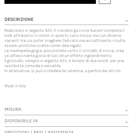
DESCRIZIONE
Realizzato in argento 925, il ciondolo goccina 'Aurum' completa il
look attraverso il colore: in questo caso rossa, ma con diverse
varianti tra cui poter scegliere. Delicato ma accattivante, risulta
essere un'ottima scelta come idea regalo.
La madreperla grigia, posizionata sotto il cristallo di rocca, crea
un affascinante gioco di luci ed un effetto ingrandimento.
Il girocollo, sempre in argento 925, è dotato di due snodi, per una
vestibilità comoda e versatile.
In alternativa, si può richedere la catenina, a partire dai 40 cm.
Made in Italy
MISURA
DISPONIBILE IN
SPEDIZIONI / RESI / ASSISTENZA