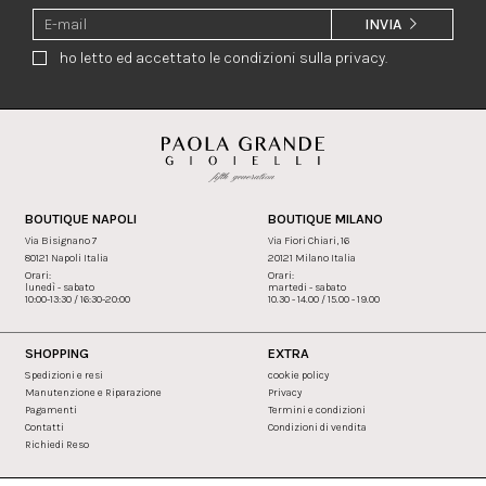
INVIA
ho letto ed accettato le condizioni sulla privacy.
BOUTIQUE NAPOLI
BOUTIQUE MILANO
Via Bisignano 7
Via Fiori Chiari, 16
80121 Napoli Italia
20121 Milano Italia
Orari:
Orari:
lunedì - sabato
martedi - sabato
10:00-13:30 / 16:30-20:00
10.30 - 14.00 / 15.00 - 19.00
SHOPPING
EXTRA
Spedizioni e resi
cookie policy
Manutenzione e Riparazione
Privacy
Pagamenti
Termini e condizioni
Contatti
Condizioni di vendita
Richiedi Reso