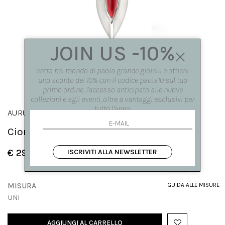
JOIN US -10%
entra nel mondo di paola grande gioielli e ottieni
uno sconto del 10% con il codice paola10 sul tuo
primo ordine, l'accesso anticipato alle nuove
collezioni e agli eventi, oltre a vantaggi esclusivi per
tutto l'anno.
AURUM
Ciondolo Aurum rosso
€ 290.00
ISCRIVITI ALLA NEWSLETTER
MISURA
GUIDA ALLE MISURE
UNI
AGGIUNGI AL CARRELLO