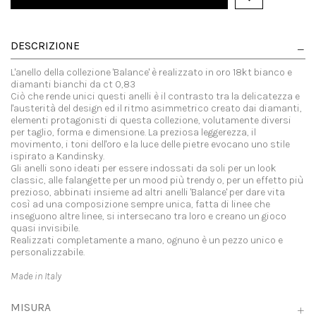
DESCRIZIONE
L'anello della collezione 'Balance' è realizzato in oro 18kt bianco e
diamanti bianchi da ct 0,83
Ciò che rende unici questi anelli è il contrasto tra la delicatezza e
l'austerità del design ed il ritmo asimmetrico creato dai diamanti,
elementi protagonisti di questa collezione, volutamente diversi
per taglio, forma e dimensione. La preziosa leggerezza, il
movimento, i toni dell'oro e la luce delle pietre evocano uno stile
ispirato a Kandinsky.
Gli anelli sono ideati per essere indossati da soli per un look
classic, alle falangette per un mood più trendy o, per un effetto più
prezioso, abbinati insieme ad altri anelli 'Balance' per dare vita
così ad una composizione sempre unica, fatta di linee che
inseguono altre linee, si intersecano tra loro e creano un gioco
quasi invisibile.
Realizzati completamente a mano, ognuno è un pezzo unico e
personalizzabile.
Made in Italy
MISURA