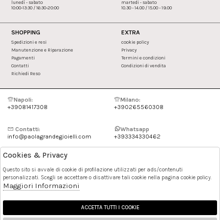
lunedì - sabato
martedi - sabato
10:00-13:30 / 16:30-20:00
10.30 - 14.00 / 15.00 - 19.00
SHOPPING
EXTRA
Spedizioni e resi
cookie policy
Manutenzione e Riparazione
Privacy
Pagamenti
Termini e condizioni
Contatti
Condizioni di vendita
Richiedi Reso
Napoli:
Milano:
+39081417308
+390265560308
Contatti:
Whatsapp
info@paolagrandegioielli.com
+393334330462
Cookies & Privacy
Instagram
Facebook
Questo sito si avvale di cookie di profilazione utilizzati per ads/contenuti
personalizzati. Scegli se accettare o disattivare tali cookie nella pagina cookie policy.
Pinterest
Maggiori Informazioni
ACCETTA TUTTI I COOKIE