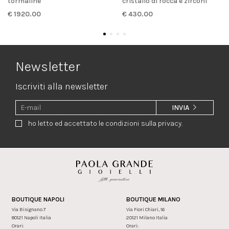
tormaline
cristallo di rocca e zirconi
€ 1920.00
€ 430.00
Newsletter
Iscriviti alla newsletter
INVIA
ho letto ed accettato le condizioni sulla privacy.
BOUTIQUE NAPOLI
BOUTIQUE MILANO
Via Bisignano 7
Via Fiori Chiari, 16
80121 Napoli Italia
20121 Milano Italia
Orari:
Orari: