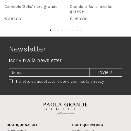
Ciondolo 'Solis' nero grande
Ciondolo 'Solis' bicolor
grande
€ 310.00
€ 280.00
Newsletter
Iscriviti alla newsletter
INVIA
ho letto ed accettato le condizioni sulla privacy.
BOUTIQUE NAPOLI
BOUTIQUE MILANO
Via Bisignano 7
Via Fiori Chiari, 16