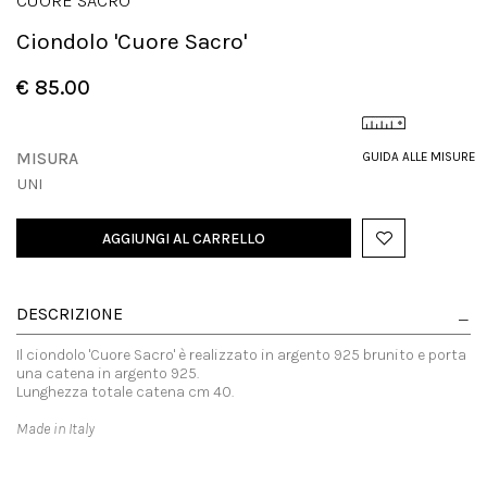
CUORE SACRO
Ciondolo 'Cuore Sacro'
€ 85.00
MISURA
GUIDA ALLE MISURE
UNI
AGGIUNGI AL CARRELLO
DESCRIZIONE
Il ciondolo 'Cuore Sacro' è realizzato in argento 925 brunito e porta
una catena in argento 925.
Lunghezza totale catena cm 40.
Made in Italy