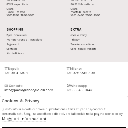
80121 Napoli Italia
20121 Milano Italia
Orari:
Orari:
lunedì - sabato
martedi - sabato
10:00-13:30 / 16:30-20:00
10.30 - 14.00 / 15.00 - 19.00
SHOPPING
EXTRA
Spedizioni e resi
cookie policy
Manutenzione e Riparazione
Privacy
Pagamenti
Termini e condizioni
Contatti
Condizioni di vendita
Richiedi Reso
Napoli:
Milano:
+39081417308
+390265560308
Contatti:
Whatsapp
info@paolagrandegioielli.com
+393334330462
Cookies & Privacy
Instagram
Facebook
Questo sito si avvale di cookie di profilazione utilizzati per ads/contenuti
personalizzati. Scegli se accettare o disattivare tali cookie nella pagina cookie policy.
Pinterest
Maggiori Informazioni