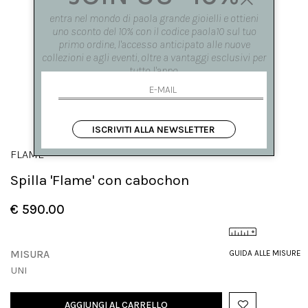
entra nel mondo di paola grande gioielli e ottieni
uno sconto del 10% con il codice paola10 sul tuo
primo ordine, l'accesso anticipato alle nuove
collezioni e agli eventi, oltre a vantaggi esclusivi per
tutto l'anno.
ISCRIVITI ALLA NEWSLETTER
FLAME
Spilla 'Flame' con cabochon
€ 590.00
MISURA
GUIDA ALLE MISURE
UNI
AGGIUNGI AL CARRELLO