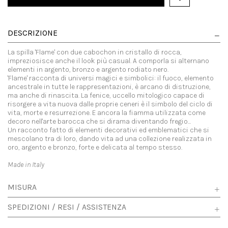
DESCRIZIONE
La spilla 'Flame' con due cabochon in cristallo di rocca,
impreziosisce anche il look più casual. A comporla si alternano
elementi in argento, bronzo e argento rodiato nero.
'Flame' racconta di universi magici e simbolici: il fuoco, elemento
ancestrale in tutte le rappresentazioni, è arcano di distruzione,
ma anche di rinascita. La fenice, uccello mitologico capace di
risorgere a vita nuova dalle proprie ceneri è il simbolo del ciclo di
vita, morte e resurrezione. E ancora la fiamma utilizzata come
decoro nell'arte barocca che si dirama diventando fregio...
Un racconto fatto di elementi decorativi ed emblematici che si
mescolano tra di loro, dando vita ad una collezione realizzata in
oro, argento e bronzo, forte e delicata al tempo stesso.
Made in Italy
MISURA
SPEDIZIONI / RESI / ASSISTENZA