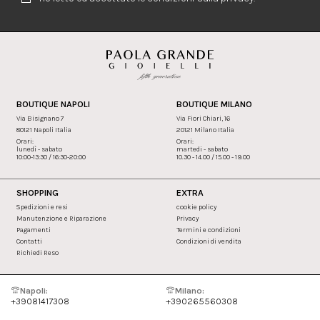
BOUTIQUE NAPOLI
BOUTIQUE MILANO
Via Bisignano 7
Via Fiori Chiari, 16
80121 Napoli Italia
20121 Milano Italia
Orari:
Orari:
lunedì - sabato
martedi - sabato
10:00-13:30 / 16:30-20:00
10.30 - 14.00 / 15.00 - 19.00
SHOPPING
EXTRA
Spedizioni e resi
cookie policy
Manutenzione e Riparazione
Privacy
Pagamenti
Termini e condizioni
Contatti
Condizioni di vendita
Richiedi Reso
Napoli:
Milano:
+39081417308
+390265560308