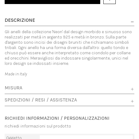
DESCRIZIONE
Gli anelli della collezione 'Neon' dal design morbido e sinuoso sono
realizzati per metà in argento 925 e metà in bronzo. Sulla parte
d'argento sono incisi dei disegni bruniti che richiamano simboli
tribali. Ogni anello ha una forma diversa dall'altro: quello tondo e
chiuso può essere anche interpretato come ciondolo per collane
ed orecchini. Meravigliosi da indossare singolarmente, unici nel
loro design se indossati insieme.
Made in Italy
MISURA
SPEDIZIONI / RESI / ASSISTENZA
RICHIEDI INFORMAZIONI / PERSONALIZZAZIONI
richiedi informazioni sul prodotto
Oggetto