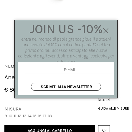
JOIN US -10%
entra nel mondo di paola grande gioielli e ottieni
uno sconto del 10% con il codice paola10 sul tuo
primo ordine, l'accesso anticipato alle nuove
collezioni e agli eventi, oltre a vantaggi esclusivi per
tutto l'anno.
NEON
Anello 'Neon' tondo bicolore
ISCRIVITI ALLA NEWSLETTER
€ 80.00
MISURA
GUIDA ALLE MISURE
9
10
11
12
13
14
15
16
17
18
AGGIUNGI AL CARRELLO