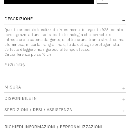
DESCRIZIONE
Questo bracciale è realizzato interamente in argento 925 rodiato
nero e grazie ad una sofisticata tecnologia che permette di
intrecciare la catena d'argento, si ottiene una trama strettissima
e luminosa, in cui la frangia finale, fa da dettaglio protagonista.
L'effetto è leggero ma rigoroso al tempo stesso.
Circonferenza polso 16 cm
Made in Italy
MISURA
DISPONIBILE IN
SPEDIZIONI / RESI / ASSISTENZA
RICHIEDI INFORMAZIONI / PERSONALIZZAZIONI