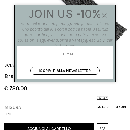
JOIN US -10%
entra nel mondo di paola grande gioielli e ottieni
uno sconto del 10% con il codice paola10 sul tuo
primo ordine, l'accesso anticipato alle nuove
collezioni e agli eventi, oltre a vantaggi esclusivi per
tutto l'anno.
SCIARPE
ISCRIVITI ALLA NEWSLETTER
Bracciale in maglia d'argento con frange
€ 730.00
MISURA
GUIDA ALLE MISURE
UNI
AGGIUNGI AL CARRELLO