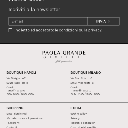
Iscriviti alla newsletter
INVIA
ho letto ed accettato le condizioni sulla privacy.
BOUTIQUE NAPOLI
BOUTIQUE MILANO
Via Bisignano 7
Via Fiori Chiari, 16
80121 Napoli Italia
20121 Milano Italia
Orari:
Orari:
lunedì - sabato
martedi - sabato
10:00-13:30 / 16:30-20:00
10.30 - 14.00 / 15.00 - 19.00
SHOPPING
EXTRA
Spedizioni e resi
cookie policy
Manutenzione e Riparazione
Privacy
Pagamenti
Termini e condizioni
Contatti
Condizioni di vendita