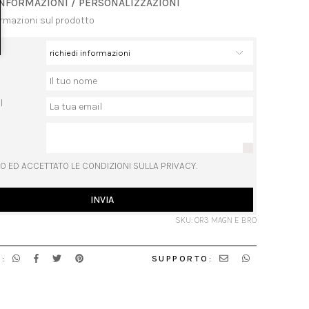
INFORMAZIONI / PERSONALIZZAZIONI
ormazioni sul prodotto
l
O ED ACCETTATO LE CONDIZIONI SULLA PRIVACY.
INVIA
SKU: OR3 MAGN E BRO
:
SUPPORTO: