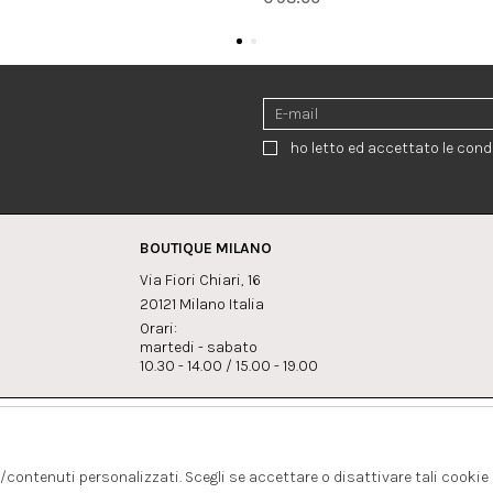
ho letto ed accettato le condi
BOUTIQUE MILANO
Via Fiori Chiari, 16
20121 Milano Italia
Orari:
martedi - sabato
10.30 - 14.00 / 15.00 - 19.00
:
Whatsapp
Instagram
lagrandegioielli.com
+393334330462
s/contenuti personalizzati. Scegli se accettare o disattivare tali cookie