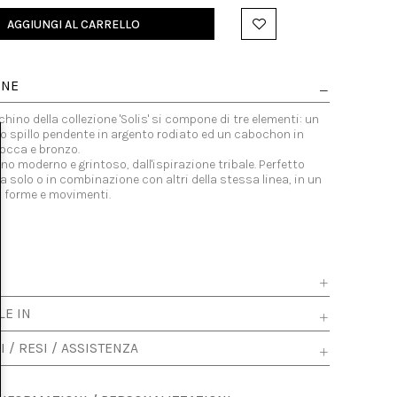
AGGIUNGI AL CARRELLO
ONE
chino della collezione 'Solis' si compone di tre elementi: un
o spillo pendente in argento rodiato ed un cabochon in
 rocca e bronzo.
ino moderno e grintoso, dall'ispirazione tribale. Perfetto
 solo o in combinazione con altri della stessa linea, in un
i, forme e movimenti.
LE IN
I / RESI / ASSISTENZA