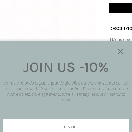
DESCRIZI
Il Mono orec
cerchio e un
cristallo di
E' un orecch
indossato da
JOIN US -10%
gioco di luc
Made in Italy
entra nel mondo di paola grande gioielli e ottieni uno sconto del 10%
con il codice paola10 sul tuo primo ordine, l'accesso anticipato alle
MISURA
nuove collezioni e agli eventi, oltre a vantaggi esclusivi per tutto
l'anno.
DISPONIBI
SPEDIZION