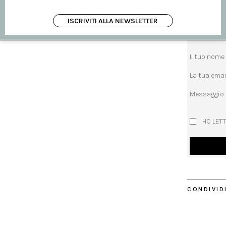
RICHIEDI 
richiedi inf
ISCRIVITI ALLA NEWSLETTER
Oggetto
Il tuo nome
La tua emai
Messaggio
HO LETT
CONDIVIDI