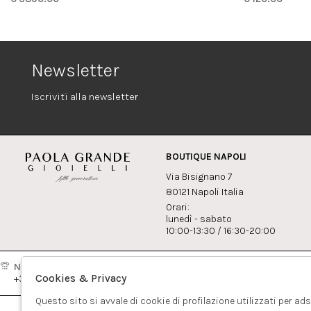
Newsletter
Iscriviti alla newsletter
BOUTIQUE NAPOLI
Via Bisignano 7
80121 Napoli Italia
Orari:
lunedì - sabato
10:00-13:30 / 16:30-20:00
Napoli:
Milano:
Contatti
Cookies & Privacy
+39081417308
+390265560308
info@pao
Questo sito si avvale di cookie di profilazione utilizzati per ad