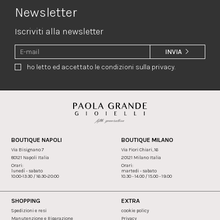
Newsletter
Iscriviti alla newsletter
INVIA
ho letto ed accettato le condizioni sulla privacy.
BOUTIQUE NAPOLI
BOUTIQUE MILANO
Via Bisignano 7
Via Fiori Chiari, 16
80121 Napoli Italia
20121 Milano Italia
Orari:
Orari:
lunedì - sabato
martedi - sabato
10:00-13:30 / 16:30-20:00
10.30 - 14.00 / 15.00 - 19.00
SHOPPING
EXTRA
Spedizioni e resi
cookie policy
Manutenzione e Riparazione
Privacy