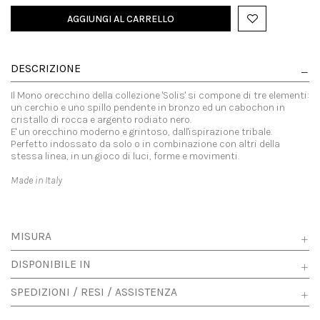
AGGIUNGI AL CARRELLO
DESCRIZIONE
Il Mono orecchino della collezione 'Solis' si compone di tre elementi:
un cerchio e uno spillo pendente in bronzo ed un cabochon in
cristallo di rocca e argento rodiato nero.
E' un orecchino moderno e grintoso, dall'ispirazione tribale.
Perfetto indossato da solo o in combinazione con altri della
stessa linea, in un gioco di luci, forme e movimenti.
Made in Italy
MISURA
DISPONIBILE IN
SPEDIZIONI / RESI / ASSISTENZA