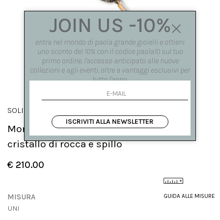
JOIN US -10%
entra nel mondo di paola grande gioielli e ottieni
uno sconto del 10% con il codice paola10 sul tuo
primo ordine, l'accesso anticipato alle nuove
collezioni e agli eventi, oltre a vantaggi esclusivi per
tutto l'anno.
SOLIS
ISCRIVITI ALLA NEWSLETTER
Mono orecchino 'Solis' cerchio medio,
cristallo di rocca e spillo
€ 210.00
MISURA
GUIDA ALLE MISURE
UNI