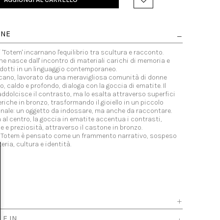
ONE
i 'Totem' incarnano l'equilibrio tra scultura e racconto.
che nasce dall' incontro di materiali carichi di memoria e
adotti in un linguaggio contemporaneo.
icano, lavorato da una meravigliosa comunità di donne
vo, caldo e profondo, dialoga con la goccia di ematite. Il
ddolcisce il contrasto, ma lo esalta attraverso superfici
riche in bronzo, trasformando il gioiello in un piccolo
nale: un oggetto da indossare, ma anche da raccontare.
al centro, la goccia in ematite accentua i contrasti,
 e preziosità, attraverso il castone in bronzo.
lo Totem è pensato come un frammento narrativo, sospeso
eria, cultura e identità.
LE IN