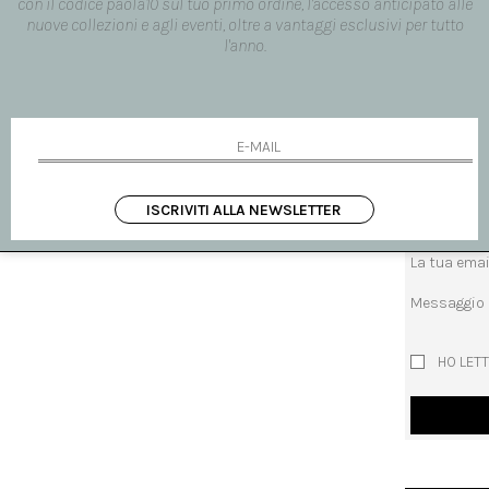
con il codice paola10 sul tuo primo ordine, l'accesso anticipato alle
nuove collezioni e agli eventi, oltre a vantaggi esclusivi per tutto
SPEDIZION
l'anno.
RICHIEDI 
richiedi inf
Oggetto
ISCRIVITI ALLA NEWSLETTER
Il tuo nome
La tua emai
Messaggio
HO LETT