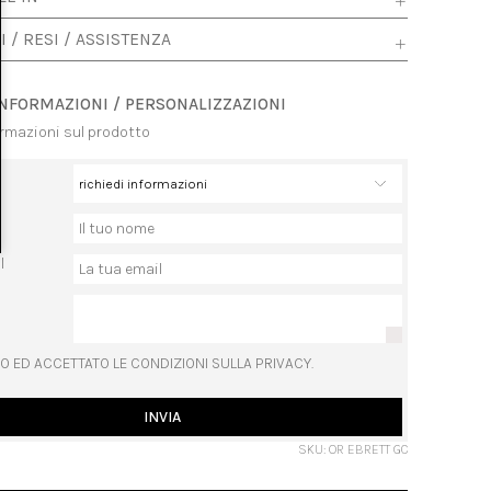
I / RESI / ASSISTENZA
INFORMAZIONI / PERSONALIZZAZIONI
ormazioni sul prodotto
l
O ED ACCETTATO LE CONDIZIONI SULLA PRIVACY.
INVIA
SKU: OR EBRETT GC