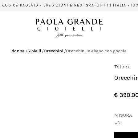
E PAOLA10 - SPEDIZIONI E RESI GRATUITI IN ITALIA - ISCRI
donna
/
Gioielli
/
Orecchini
/
Orecchini in ebano con goccia
Totem
Orecchi
€ 390.0
MISURA
UNI