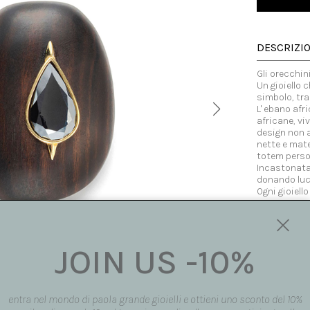
DESCRIZI
Gli orecchin
Un gioiello 
simbolo, tr
L' ebano afr
africane, vi
design non a
nette e mate
totem perso
Incastonata 
donando luce
Ogni gioiel
tra arte, mat
Made in Italy
JOIN US -10%
MISURA
entra nel mondo di paola grande gioielli e ottieni uno sconto del 10%
DISPONIBI