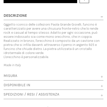
DESCRIZIONE
Oggetto iconico delle collezioni Paola Grande Gioielli, l'uncino è
caratterizzato per avere una chiusura fronte-retro che lo rende
rock e casual al tempo stesso. Adatto per ogni occasione, può
essere indossato sia come mono orecchino, che in coppia.
Realizzato in bronzo, l'orecchino è composto da un castone con
pietra che si infila davanti attraverso il perno in argento 925 e
l'uncino che chiude dietro. La pietra utilizzata è un cristallo
idrotermale di colore verde.
L'orecchino è personalizzabile.
Made in Italy
MISURA
DISPONIBILE IN
SPEDIZIONI / RESI / ASSISTENZA