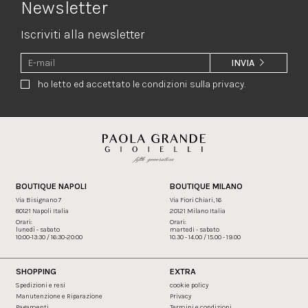
Newsletter
Iscriviti alla newsletter
INVIA
ho letto ed accettato le condizioni sulla privacy.
BOUTIQUE NAPOLI
BOUTIQUE MILANO
Via Bisignano 7
Via Fiori Chiari, 16
80121 Napoli Italia
20121 Milano Italia
Orari:
Orari:
lunedì - sabato
martedi - sabato
10:00-13:30 / 16:30-20:00
10.30 - 14.00 / 15.00 - 19.00
SHOPPING
EXTRA
Spedizioni e resi
cookie policy
Manutenzione e Riparazione
Privacy
Pagamenti
Termini e condizioni