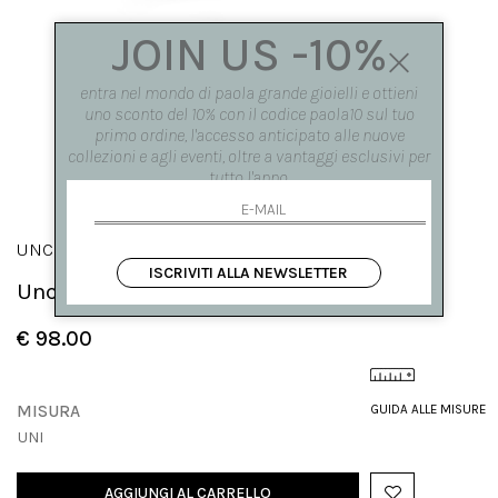
JOIN US -10%
entra nel mondo di paola grande gioielli e ottieni
uno sconto del 10% con il codice paola10 sul tuo
primo ordine, l'accesso anticipato alle nuove
collezioni e agli eventi, oltre a vantaggi esclusivi per
tutto l'anno.
UNCINI
ISCRIVITI ALLA NEWSLETTER
Uncino con cristallo verde
€ 98.00
MISURA
GUIDA ALLE MISURE
UNI
AGGIUNGI AL CARRELLO