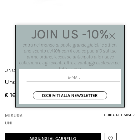
JOIN US -10%
entra nel mondo di paola grande gioielli e ottieni
uno sconto del 10% con il codice paola10 sul tuo
primo ordine, l'accesso anticipato alle nuove
collezioni e agli eventi, oltre a vantaggi esclusivi per
tutto l'anno.
UNCINI
Uncino con cristallo verde
€ 163.00
ISCRIVITI ALLA NEWSLETTER
MISURA
GUIDA ALLE MISURE
UNI
AGGIUNGI AL CARRELLO