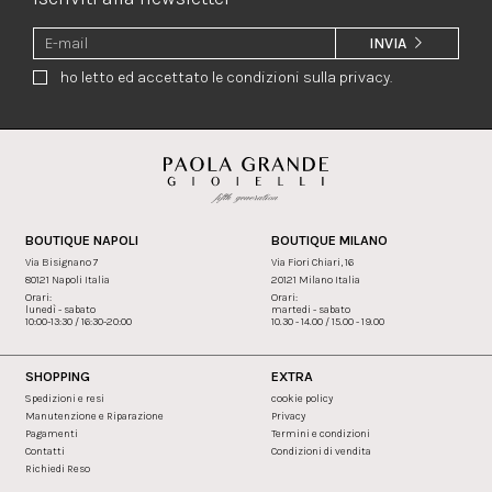
INVIA
ho letto ed accettato le condizioni sulla privacy.
BOUTIQUE NAPOLI
BOUTIQUE MILANO
Via Bisignano 7
Via Fiori Chiari, 16
80121 Napoli Italia
20121 Milano Italia
Orari:
Orari:
lunedì - sabato
martedi - sabato
10:00-13:30 / 16:30-20:00
10.30 - 14.00 / 15.00 - 19.00
SHOPPING
EXTRA
Spedizioni e resi
cookie policy
Manutenzione e Riparazione
Privacy
Pagamenti
Termini e condizioni
Contatti
Condizioni di vendita
Richiedi Reso