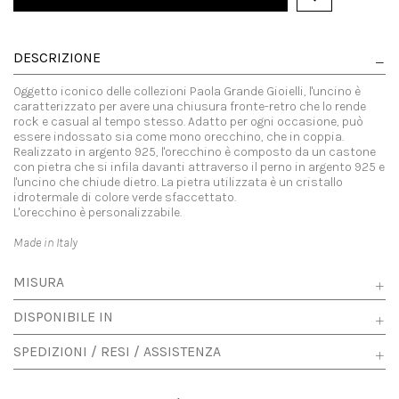
DESCRIZIONE
Oggetto iconico delle collezioni Paola Grande Gioielli, l'uncino è
caratterizzato per avere una chiusura fronte-retro che lo rende
rock e casual al tempo stesso. Adatto per ogni occasione, può
essere indossato sia come mono orecchino, che in coppia.
Realizzato in argento 925, l'orecchino è composto da un castone
con pietra che si infila davanti attraverso il perno in argento 925 e
l'uncino che chiude dietro. La pietra utilizzata è un cristallo
idrotermale di colore verde sfaccettato.
L'orecchino è personalizzabile.
Made in Italy
MISURA
DISPONIBILE IN
SPEDIZIONI / RESI / ASSISTENZA