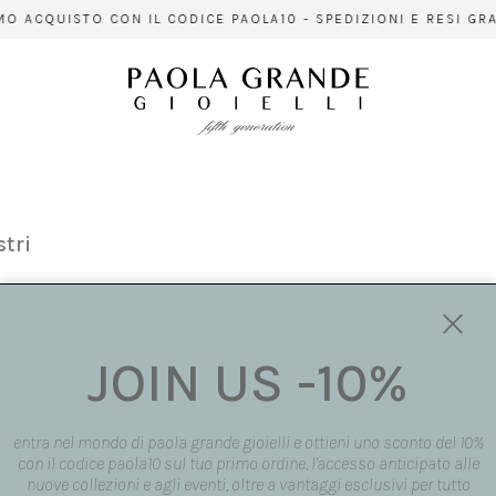
 ACQUISTO CON IL CODICE PAOLA10 - SPEDIZIONI E RESI GRAT
stri
JOIN US -10%
entra nel mondo di paola grande gioielli e ottieni uno sconto del 10%
con il codice paola10 sul tuo primo ordine, l'accesso anticipato alle
nuove collezioni e agli eventi, oltre a vantaggi esclusivi per tutto