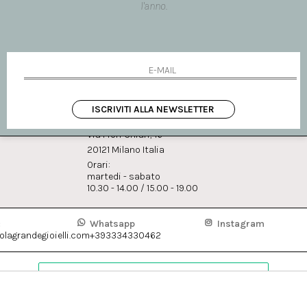
l'anno.
ho letto ed accettato le condi
ISCRIVITI ALLA NEWSLETTER
BOUTIQUE MILANO
Via Fiori Chiari, 16
20121 Milano Italia
Orari:
martedi - sabato
10.30 - 14.00 / 15.00 - 19.00
:
Whatsapp
Instagram
lagrandegioielli.com
+393334330462