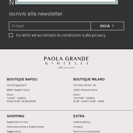
Newsletter
Iscriviti alla newsletter
INVIA
ho letto ed accettato le condizioni sulla privacy.
BOUTIQUE NAPOLI
BOUTIQUE MILANO
Via Bisignano 7
Via Fiori Chiari, 16
80121 Napoli Italia
20121 Milano Italia
Orari:
Orari:
lunedì - sabato
martedi - sabato
10:00-13:30 / 16:30-20:00
10.30 - 14.00 / 15.00 - 19.00
SHOPPING
EXTRA
Spedizioni e resi
cookie policy
Manutenzione e Riparazione
Privacy
Pagamenti
Termini e condizioni