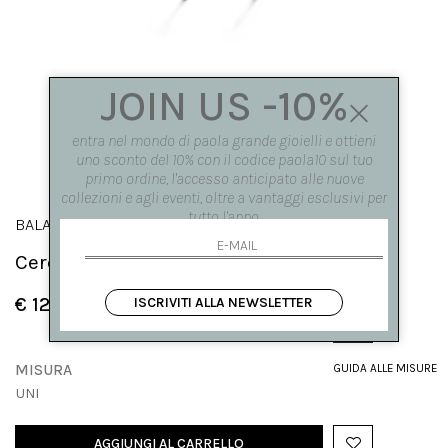
JOIN US -10%
entra nel mondo di paola grande gioielli e ottieni
uno sconto del 10% con il codice paola10 sul tuo
primo ordine, l'accesso anticipato alle nuove
collezioni e agli eventi, oltre a vantaggi esclusivi per
tutto l'anno.
BALANCE
Cerchietti 'Balance' oro nero e marquise
€ 1250.00
ISCRIVITI ALLA NEWSLETTER
MISURA
GUIDA ALLE MISURE
UNI
AGGIUNGI AL CARRELLO