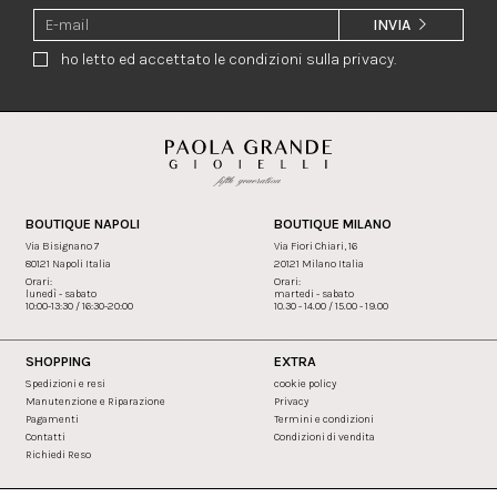
INVIA
ho letto ed accettato le condizioni sulla privacy.
BOUTIQUE NAPOLI
BOUTIQUE MILANO
Via Bisignano 7
Via Fiori Chiari, 16
80121 Napoli Italia
20121 Milano Italia
Orari:
Orari:
lunedì - sabato
martedi - sabato
10:00-13:30 / 16:30-20:00
10.30 - 14.00 / 15.00 - 19.00
SHOPPING
EXTRA
Spedizioni e resi
cookie policy
Manutenzione e Riparazione
Privacy
Pagamenti
Termini e condizioni
Contatti
Condizioni di vendita
Richiedi Reso