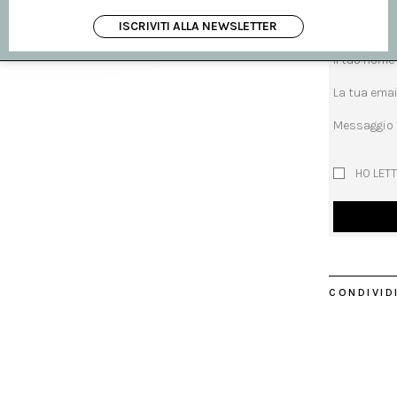
Oggetto
ISCRIVITI ALLA NEWSLETTER
Il tuo nome
La tua emai
Messaggio
HO LETT
CONDIVIDI