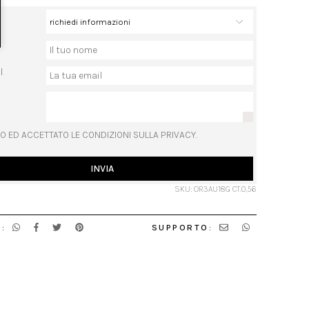
l
O ED ACCETTATO LE CONDIZIONI SULLA PRIVACY.
INVIA
SKU: OR3AU18G CT.0,56
:
SUPPORTO: