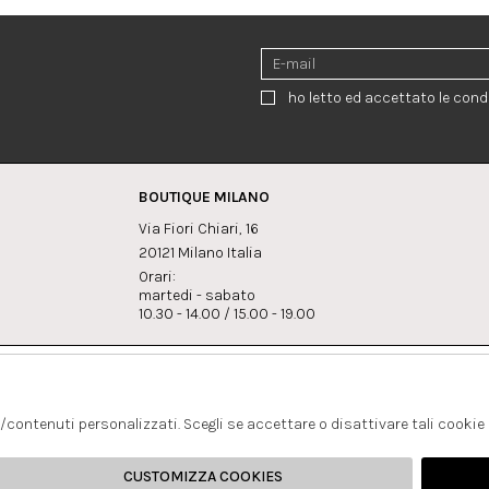
ho letto ed accettato le condi
BOUTIQUE MILANO
Via Fiori Chiari, 16
20121 Milano Italia
Orari:
martedi - sabato
10.30 - 14.00 / 15.00 - 19.00
:
Whatsapp
Instagram
lagrandegioielli.com
+393334330462
s/contenuti personalizzati. Scegli se accettare o disattivare tali cookie
CUSTOMIZZA COOKIES