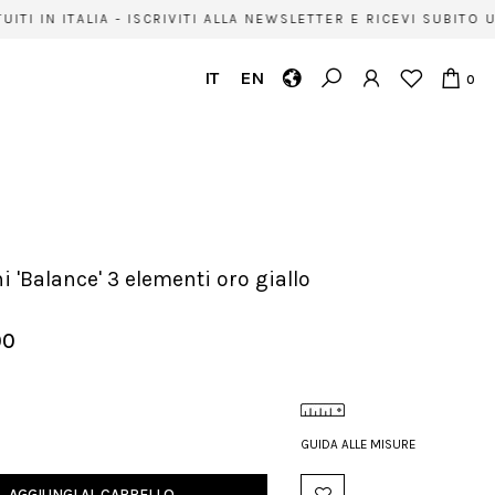
TI IN ITALIA - ISCRIVITI ALLA NEWSLETTER E RICEVI SUBITO 
IT
EN
0
ni 'Balance' 3 elementi oro giallo
00
GUIDA ALLE MISURE
AGGIUNGI AL CARRELLO