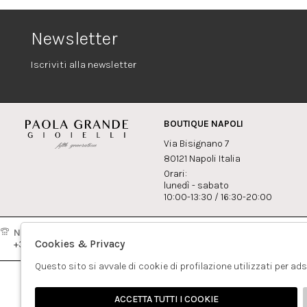
Newsletter
Iscriviti alla newsletter
BOUTIQUE NAPOLI
Via Bisignano 7
80121 Napoli Italia
Orari:
lunedì - sabato
10:00-13:30 / 16:30-20:00
Napoli:
Milano:
Contatti
Cookies & Privacy
+39081417308
+390265560308
info@pao
Questo sito si avvale di cookie di profilazione utilizzati per ad
ACCETTA TUTTI I COOKIE