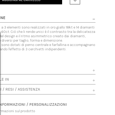
ONE
i a 3 elementi sono realizzati in oro giallo 18kt e 14 diamanti
,60ct. Ció che li rende unici è il contrasto tra la delicatezza
del design e il ritmo asimmetrico creato dai diamanti,
diversi per taglio, forma e dimensione.
i sono dotati di perno centrale e farfallina e accompagnano
ando l'effetto di 3 cerchietti indipendenti.
LE IN
I / RESI / ASSISTENZA
INFORMAZIONI / PERSONALIZZAZIONI
ormazioni sul prodotto