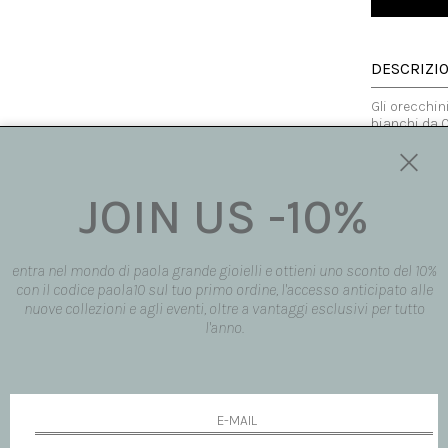
DESCRIZI
Gli orecchin
bianchi da 0
e austerità 
volutamente 
Gli orecchin
il lobo simul
JOIN US -10%
Made in Italy
entra nel mondo di paola grande gioielli e ottieni uno sconto del 10%
MISURA
con il codice paola10 sul tuo primo ordine, l'accesso anticipato alle
nuove collezioni e agli eventi, oltre a vantaggi esclusivi per tutto
DISPONIBI
l'anno.
SPEDIZION
RICHIEDI 
richiedi inf