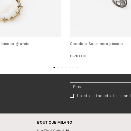
s' bicolor grande
Ciondolo 'Solis' nero piccolo
€ 210.00
ho letto ed accettato le condi
BOUTIQUE MILANO
Via Fiori Chiari, 16