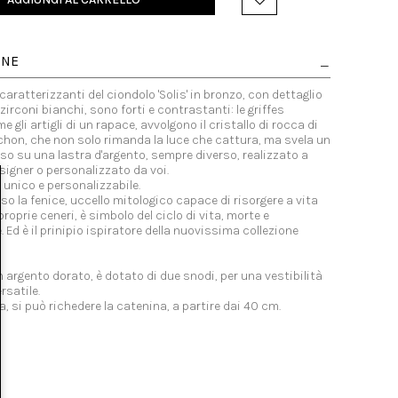
ONE
 caratterizzanti del ciondolo 'Solis' in bronzo, con dettaglio
 zirconi bianchi, sono forti e contrastanti: le griffes
 gli artigli di un rapace, avvolgono il cristallo di rocca di
hon, che non solo rimanda la luce che cattura, ma svela un
so su una lastra d'argento, sempre diverso, realizzato a
igner o personalizzato da voi.
 unico e personalizzabile.
so la fenice, uccello mitologico capace di risorgere a vita
proprie ceneri, è simbolo del ciclo di vita, morte e
. Ed è il prinipio ispiratore della nuovissima collezione
 in argento dorato, è dotato di due snodi, per una vestibilità
rsatile.
va, si può richedere la catenina, a partire dai 40 cm.