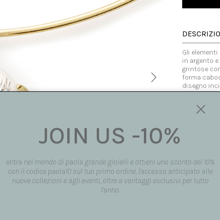
DESCRIZI
Gli elementi
in argento e
grintose come
forma caboc
disegno inci
mano dal des
Ogni pezzo è
In questo ca
nuova dalle 
JOIN US -10%
resurrezione
'Flame'.
Il girocollo,
comoda e ve
entra nel mondo di paola grande gioielli e ottieni uno sconto del 10%
In alternati
con il codice paola10 sul tuo primo ordine, l'accesso anticipato alle
nuove collezioni e agli eventi, oltre a vantaggi esclusivi per tutto
Made in Italy
l'anno.